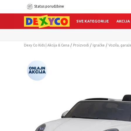
Status porudžbine
SVE KATEGORIJE
AKCIJA
Dexy Co Kids | Akcija & Cena
Proizvodi
Igračke
Vozila, garaže