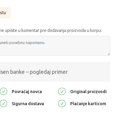
istu
e upišite u komentar pre dodavanja proizvoda u korpu:
isen banke – pogledaj primer
Povraćaj novca
Original proizvodi
Sigurna dostava
Plaćanje karticom