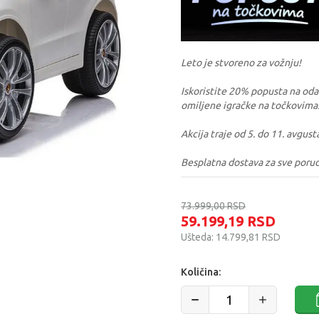
Leto je stvoreno za vožnju!
Iskoristite 20% popusta na odabr
omiljene igračke na točkovima
Akcija traje od 5. do 11. avgust
Besplatna dostava za sve poru
73.999,00
RSD
59.199,19
RSD
Ušteda:
14.799,81
RSD
Količina: