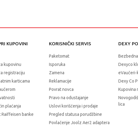
RI KUPOVINI
KORISNIČKI SERVIS
DEXY P
Paketomat
Bezbedna
za kupovinu
Isporuka
Dexyco klu
a registraciju
Zamena
eVaučeri-
latnim karticama
Reklamacije
Dexy Co P
vaučerom
Povrat novca
Kupovina 
ivatnosti
Pravo na odustajanje
Novogodiš
lica
čin plaćanja
Uslovi korišćenja i prodaje
 Raiffeisen banke
Pregled statusa porudžbine
Povlačenje Joolz Aer2 adaptera