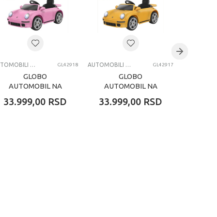
AUTOMOBILI NA AKUMULATOR
AUTOMOBILI NA AKUMULATOR
GL42918
GL42917
GLOBO
GLOBO
GLOBO
AUTOMOBIL NA
AUTOMOBIL NA
AUT
AKUMULATOR SA
AKUMULATOR SA
AKUM
33.999,00
RSD
33.999,00
RSD
36.9
DALJINSKIM
DALJINSKIM
DA
UPRAVLJANJEM
UPRAVLJANJEM
UPRA
RUF CTR2017 ROZE
RUF CTR2017 ZUTI