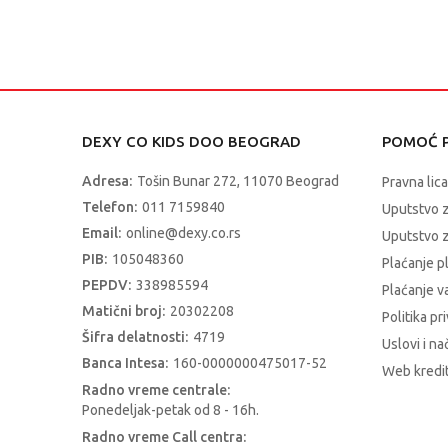
DEXY CO KIDS DOO BEOGRAD
POMOĆ P
Adresa:
Tošin Bunar 272, 11070 Beograd
Pravna lica
Telefon:
011 7159840
Uputstvo 
Email:
online@dexy.co.rs
Uputstvo z
PIB:
105048360
Plaćanje p
PEPDV:
338985594
Plaćanje 
Matični broj:
20302208
Politika pr
Šifra delatnosti:
4719
Uslovi i na
Banca Intesa:
160-0000000475017-52
Web kredit
Radno vreme centrale:
Ponedeljak-petak od 8 - 16h.
Radno vreme Call centra: