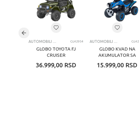
Kategorija
AUTOMOBILI NA AKUMULATOR
AUTOMOBILI NA AKUMULATOR
GL42954
GL42
GLOBO TOYOTA FJ
GLOBO KVAD NA
CRUISER
AKUMULATOR SA
AUTOMOBIL NA
DALJINSKIM
36.999,00
RSD
15.999,00
RSD
AKUMULATOR SA
UPRAVLJANJEM
DALJINSKIM
PLAVI
UPRAVLJANJEM
ZELEN...