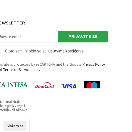
EWSLETTER
PRIJAVITE SE
Čitao sam i složio se sa
uslovima korišćenja
is site is protected by reCAPTCHA and the Google
Privacy Policy
nd
Terms of Service
apply.
i analizirali
e, oglašavanje i
trebljavali njihove
rafije, navedeni u okrviru proizvoda, u
su dostupni u svakom trenutku.
Slažem se