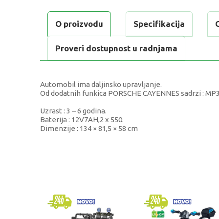
O proizvodu
Specifikacija
Proveri dostupnost u radnjama
Automobil ima daljinsko upravljanje.
Od dodatnih funkica PORSCHE CAYENNES sadrzi : MP3 fun
Uzrast : 3 – 6 godina.
Baterija : 12V7AH,2 x 550.
Dimenzije : 134 × 81,5 × 58 cm
KARAKTERISTIKA
Kategorija
Pol
Uzrast