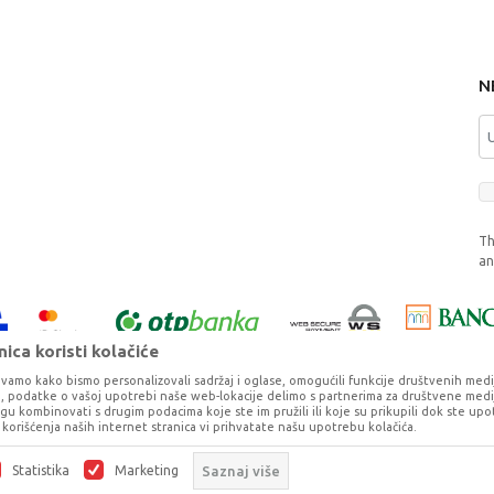
N
Th
a
ica koristi kolačiće
vamo kako bismo personalizovali sadržaj i oglase, omogućili funkcije društvenih medija 
ko, podatke o vašoj upotrebi naše web-lokacije delimo s partnerima za društvene medij
ogu kombinovati s drugim podacima koje ste im pružili ili koje su prikupili dok ste upo
korišćenja naših internet stranica vi prihvatate našu upotrebu kolačića.
o što je preciznije moguće, ali ne možemo garantovati da su svi podaci i fotog
ešaka. Svi artikli prikazani na sajtu su deo naše ponude, ali ne podrazumeva da 
Statistika
Marketing
Saznaj više
©2026
www.dexy.co.rs
, Izrada
NB SOFT
. Sva prava zadržana.