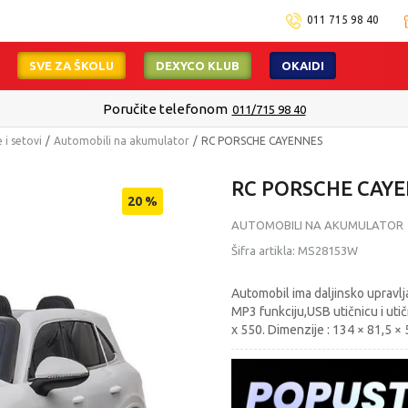
011 715 98 40
SVE ZA ŠKOLU
DEXYCO KLUB
OKAIDI
Poručite telefonom
011/715 98 40
 i setovi
Automobili na akumulator
RC PORSCHE CAYENNES
RC PORSCHE CAY
20
%
AUTOMOBILI NA AKUMULATOR
Šifra artikla:
MS28153W
Automobil ima daljinsko upravl
MP3 funkciju,USB utičnicu i utič
x 550. Dimenzije : 134 × 81,5 ×