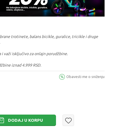
ane trotinete, balans bicikle, guralice, tricikle i druge
.
a i važi isključivo za onlajn porudžbine.
džbine iznad 4.999 RSD.
Obavesti me o sniženju
DODAJ U KORPU