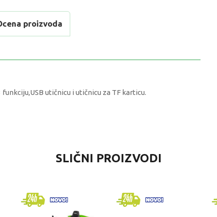
Ocena proizvoda
kciju,USB utičnicu i utičnicu za TF karticu.
VREDNOST
SLIČNI PROIZVODI
Automobili na akumulator
univerzalno
4-6 godina