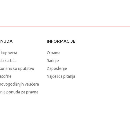
ONUDA
INFORMACIJE
 kupovina
O nama
b kartica
Radnje
korisničko uputstvo
Zaposlenje
atofne
Najčešća pitanja
novogodišnjih vaučera
nja ponuda za pravna