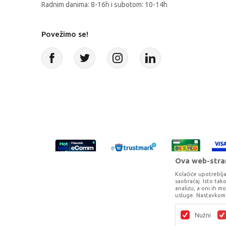
Radnim danima: 8-16h i subotom: 10-14h
Povežimo se!
Ova web-stran
Kolačiće upotreblja
saobraćaj. Isto ta
analizu, a oni ih m
usluge. Nastavkom 
Proizvode na sajtu nastojimo da opišem
potpunosti kompletni i bez gr
Nužni