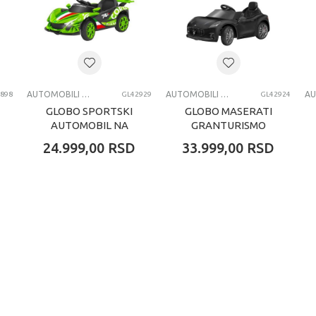
AUTO NA AKUMULATOR
AUTOMOBILI NA AKUMULATOR
AUTOMOBILI NA AKUMULATOR
898
GL42929
GL42924
GLOBO SPORTSKI
GLOBO MASERATI
AUTOMOBIL NA
GRANTURISMO
AKUMULATOR SA
AUTOMOBIL NA
24.999,00
RSD
33.999,00
RSD
DALJINSKIM
AKUMULATOR SA
UPRAVLJANJEM
DALJINSKIM
ZELENI
UPRAVLJANJEM
CR...