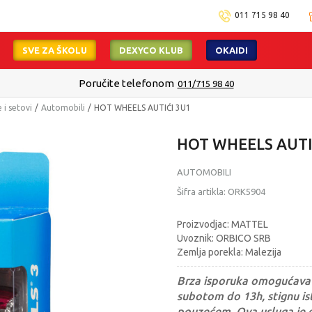
011 715 98 40
SVE ZA ŠKOLU
DEXYCO KLUB
OKAIDI
Poručite telefonom
011/715 98 40
 i setovi
Automobili
HOT WHEELS AUTIĆI 3U1
HOT WHEELS AUTI
AUTOMOBILI
Šifra artikla:
ORK5904
Proizvodjac: MATTEL
Uvoznik: ORBICO SRB
Zemlja porekla: Malezija
Brza isporuka omogućava 
subotom do 13h, stignu ist
pouzećem. Ova usluga je 