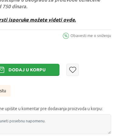
d 750 dinara.
rsti isporuke možete videti ovde.
Obavesti me o sniženju
DODAJ U KORPU
istu
e upišite u komentar pre dodavanja proizvoda u korpu: