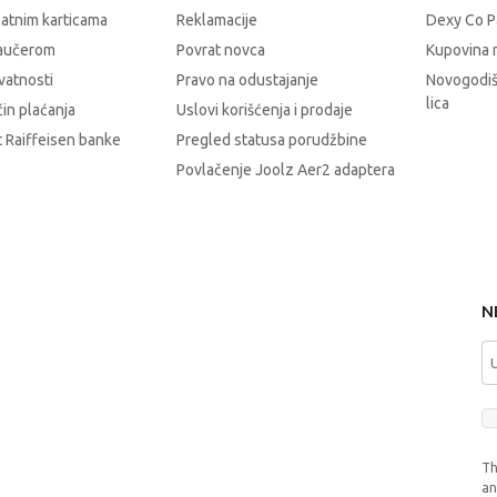
latnim karticama
Reklamacije
Dexy Co P
vaučerom
Povrat novca
Kupovina 
ivatnosti
Pravo na odustajanje
Novogodiš
lica
čin plaćanja
Uslovi korišćenja i prodaje
 Raiffeisen banke
Pregled statusa porudžbine
Povlačenje Joolz Aer2 adaptera
N
Th
a