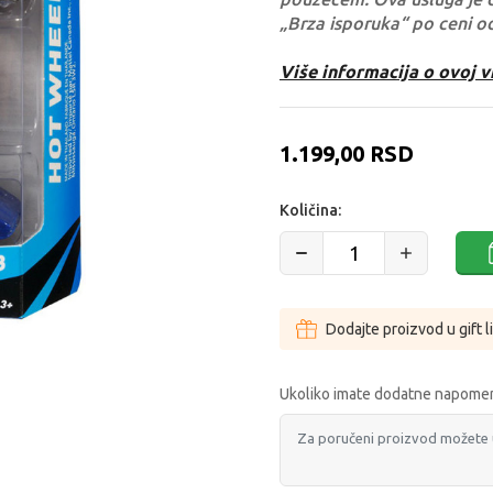
„Brza isporuka“ po ceni o
Više informacija o ovoj v
1.199,00
RSD
Količina:
Dodajte proizvod u gift l
Ukoliko imate dodatne napomen