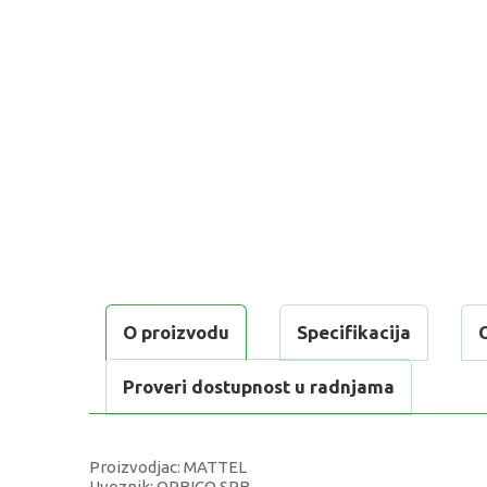
O proizvodu
Specifikacija
Proveri dostupnost u radnjama
Proizvodjac: MATTEL
Uvoznik: ORBICO SRB