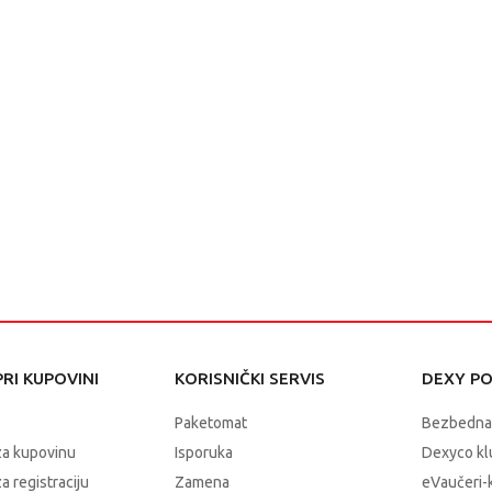
RI KUPOVINI
KORISNIČKI SERVIS
DEXY P
Paketomat
Bezbedna
za kupovinu
Isporuka
Dexyco klu
a registraciju
Zamena
eVaučeri-