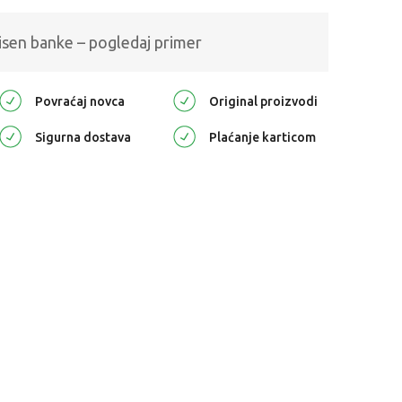
isen banke – pogledaj primer
Povraćaj novca
Original proizvodi
Sigurna dostava
Plaćanje karticom