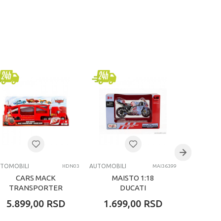
TOMOBILI
AUTOMOBILI
AUTOMOBIL
HDN03
MAI36399
CARS MACK
MAISTO 1:18
MAI
TRANSPORTER
DUCATI
DESMOSEDICI
DES
5.899,00
RSD
1.699,00
RSD
1.69
MOTOR GP23
MOTO