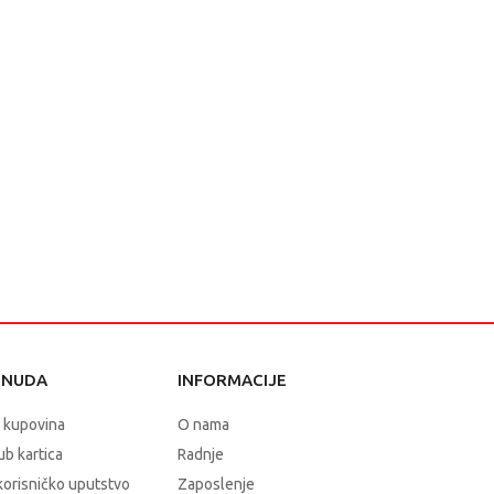
ONUDA
INFORMACIJE
 kupovina
O nama
b kartica
Radnje
korisničko uputstvo
Zaposlenje