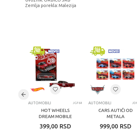
Zemlja porekla: Malezija
KARAKTERISTIKA
Kategorija
Brend
Pol
Uzrast
Kategorija
AUTOMOBILI
AUTOMOBILI
JGF64
JD
HOT WHEELS
CARS AUTIĆI OD
DREAM MOBILE
METALA
ASORTIMAN
399,00
RSD
999,00
RSD