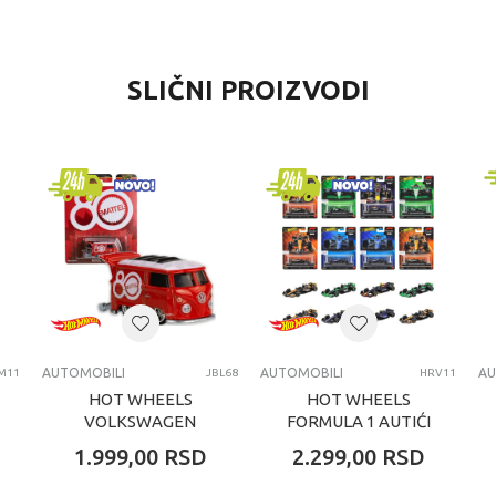
VREDNOST
SLIČNI PROIZVODI
Automobili
Hot wheels
dečaci
4-6 godina
Automobili
AUTOMOBILI
AUTOMOBILI
AU
M11
JBL68
HRV11
HOT WHEELS
HOT WHEELS
VOLKSWAGEN
FORMULA 1 AUTIĆI
KOOL KOMBI
ASORTIMAN
1.999,00
RSD
2.299,00
RSD