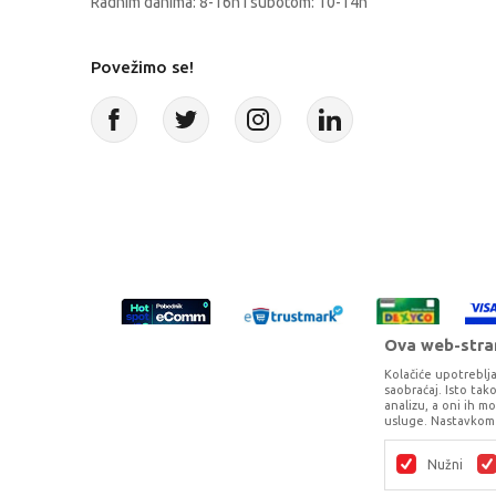
Radnim danima: 8-16h i subotom: 10-14h
Povežimo se!
Ova web-stran
Kolačiće upotreblja
saobraćaj. Isto ta
analizu, a oni ih m
usluge. Nastavkom 
Proizvode na sajtu nastojimo da opišem
potpunosti kompletni i bez gr
Nužni