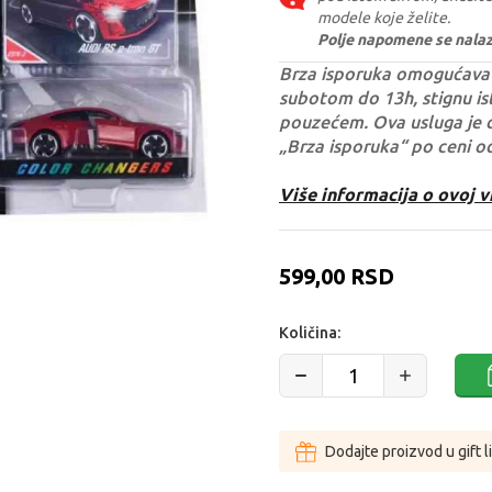
modele koje želite.
Polje napomene se nalazi 
Brza isporuka omogućava 
subotom do 13h, stignu ist
pouzećem. Ova usluga je 
„Brza isporuka“ po ceni o
Više informacija o ovoj v
599,00
RSD
Količina:
Dodajte proizvod u gift l