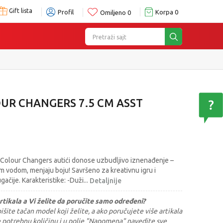
Gift lista
Profil
Korpa
0
Omiljeno
0
Pretraži sajt
UR CHANGERS 7.5 CM ASST
 Colour Changers autići donose uzbudljivo iznenađenje –
om vodom, menjaju boju! Savršeno za kreativnu igru i
gačije. Karakteristike: -Duži
...
Detaljnije
rtikala a Vi želite da poručite samo određeni?
šite tačan model koji želite, a ako poručujete više artikala
e potrebnu količinu i u polje "Napomena" navedite sve