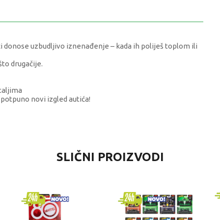
 donose uzbudljivo iznenađenje – kada ih poliješ toplom ili
što drugačije.
taljima
 potpuno novi izgled autića!
VREDNOST
SLIČNI PROIZVODI
Automobili
Majorette
dečaci