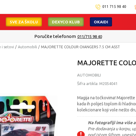
011 715 98 40
SVE ZA ŠKOLU
DEXYCO KLUB
OKAIDI
Poručite telefonom
011/715 98 40
 i setovi
Automobili
MAJORETTE COLOUR CHANGERS 7.5 CM ASST
MAJORETTE COLO
AUTOMOBILI
Šifra artikla:
M2054041
Magija na točkovima! Majorette
kada ih poliješ toplom ili hladn
kolekcionare koji vole nešto dru
Na fotografiji ima više a
Pre dodavanja u korpu, upi
pod istom šifrom, unesit