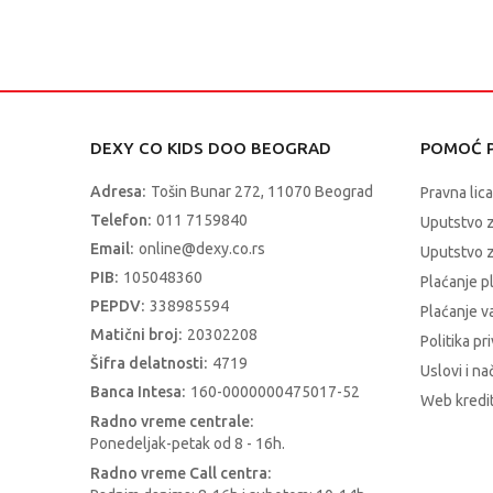
DEXY CO KIDS DOO BEOGRAD
POMOĆ P
Adresa:
Tošin Bunar 272, 11070 Beograd
Pravna lica
Telefon:
011 7159840
Uputstvo 
Email:
online@dexy.co.rs
Uputstvo z
PIB:
105048360
Plaćanje p
PEPDV:
338985594
Plaćanje 
Matični broj:
20302208
Politika pr
Šifra delatnosti:
4719
Uslovi i na
Banca Intesa:
160-0000000475017-52
Web kredit
Radno vreme centrale:
Ponedeljak-petak od 8 - 16h.
Radno vreme Call centra: