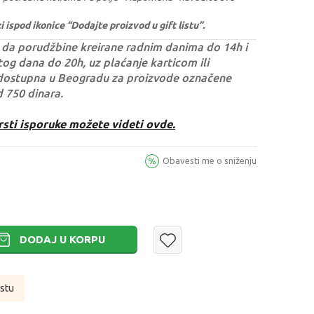
ispod ikonice “Dodajte proizvod u gift listu”.
da porudžbine kreirane radnim danima do 14h i
og dana do 20h, uz plaćanje karticom ili
dostupna u Beogradu za proizvode označene
d 750 dinara.
rsti isporuke možete videti ovde.
Obavesti me o sniženju
DODAJ U KORPU
istu