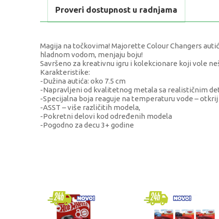
Proveri dostupnost u radnjama
Magija na točkovima! Majorette Colour Changers autići
hladnom vodom, menjaju boju!
Savršeno za kreativnu igru i kolekcionare koji vole ne
Karakteristike:
-Dužina autića: oko 7.5 cm
-Napravljeni od kvalitetnog metala sa realističnim de
-Specijalna boja reaguje na temperaturu vode – otkrij
-ASST – više različitih modela,
-Pokretni delovi kod određenih modela
-Pogodno za decu 3+ godine
KARAKTERISTIKA
Kategorija
Brend
Pol