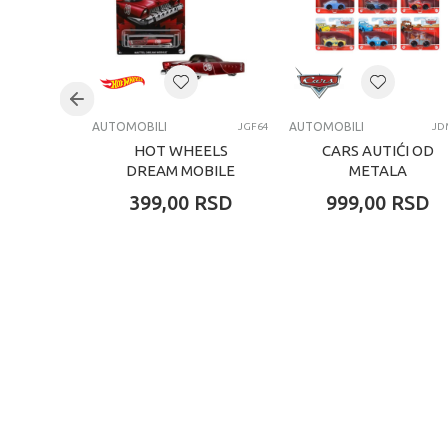
Uzrast
Kategorija
AUTOMOBILI
AUTOMOBILI
JGF64
JD
HOT WHEELS
CARS AUTIĆI OD
DREAM MOBILE
METALA
ASORTIMAN
399,00
RSD
999,00
RSD