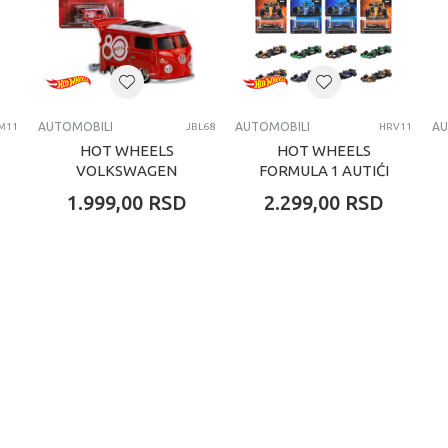
4-6 godina
Automobili
AUTOMOBILI
AUTOMOBILI
AU
M11
JBL68
HRV11
HOT WHEELS
HOT WHEELS
VOLKSWAGEN
FORMULA 1 AUTIĆI
KOOL KOMBI
ASORTIMAN
1.999,00
RSD
2.299,00
RSD