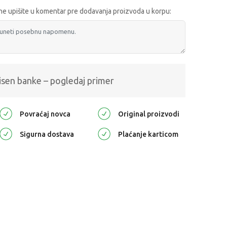
e upišite u komentar pre dodavanja proizvoda u korpu:
isen banke – pogledaj primer
Povraćaj novca
Original proizvodi
Sigurna dostava
Plaćanje karticom