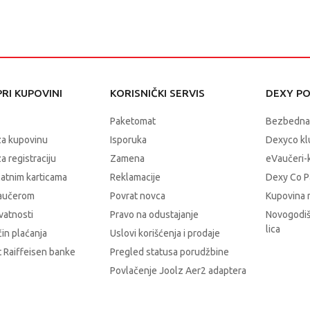
RI KUPOVINI
KORISNIČKI SERVIS
DEXY P
Paketomat
Bezbedna
za kupovinu
Isporuka
Dexyco klu
a registraciju
Zamena
eVaučeri-
latnim karticama
Reklamacije
Dexy Co P
vaučerom
Povrat novca
Kupovina 
ivatnosti
Pravo na odustajanje
Novogodiš
lica
čin plaćanja
Uslovi korišćenja i prodaje
 Raiffeisen banke
Pregled statusa porudžbine
Povlačenje Joolz Aer2 adaptera