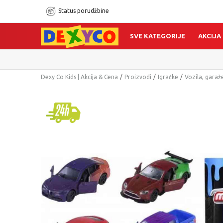
Status porudžbine
SVE KATEGORIJE
AKCIJA
Dexy Co Kids | Akcija & Cena
Proizvodi
Igračke
Vozila, garaže