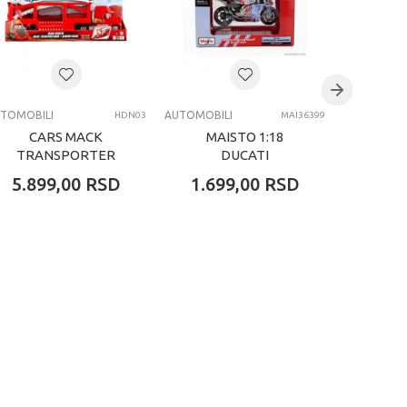
TOMOBILI
AUTOMOBILI
AUTOMOBIL
HDN03
MAI36399
CARS MACK
MAISTO 1:18
MAI
TRANSPORTER
DUCATI
DESMOSEDICI
DES
5.899,00
RSD
1.699,00
RSD
1.69
MOTOR GP23
MOTO