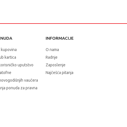
ONUDA
INFORMACIJE
 kupovina
O nama
b kartica
Radnje
korisničko uputstvo
Zaposlenje
atofne
Najčešća pitanja
novogodišnjih vaučera
nja ponuda za pravna