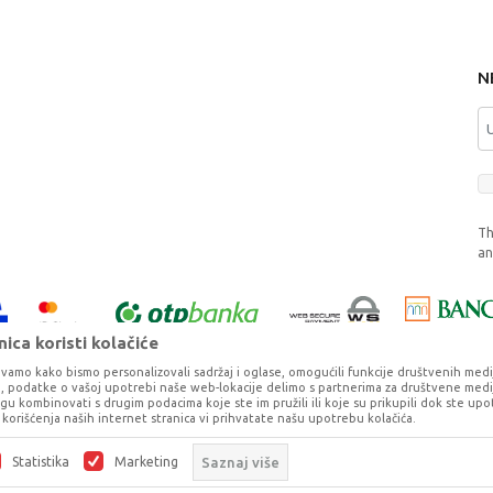
N
Th
a
ica koristi kolačiće
vamo kako bismo personalizovali sadržaj i oglase, omogućili funkcije društvenih medija 
ko, podatke o vašoj upotrebi naše web-lokacije delimo s partnerima za društvene medij
ogu kombinovati s drugim podacima koje ste im pružili ili koje su prikupili dok ste upo
korišćenja naših internet stranica vi prihvatate našu upotrebu kolačića.
o što je preciznije moguće, ali ne možemo garantovati da su svi podaci i fotog
ešaka. Svi artikli prikazani na sajtu su deo naše ponude, ali ne podrazumeva da 
Statistika
Marketing
Saznaj više
©2026
www.dexy.co.rs
, Izrada
NB SOFT
. Sva prava zadržana.