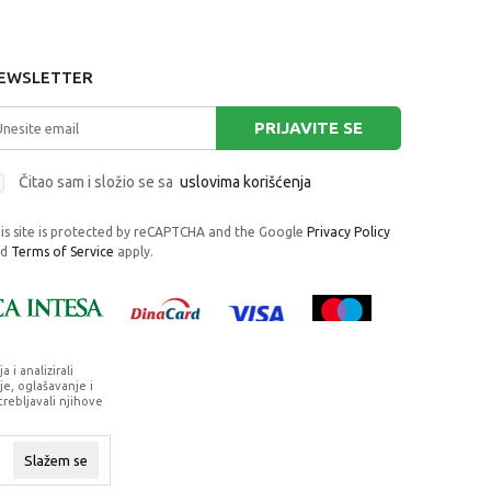
EWSLETTER
PRIJAVITE SE
Čitao sam i složio se sa
uslovima korišćenja
is site is protected by reCAPTCHA and the Google
Privacy Policy
nd
Terms of Service
apply.
i analizirali
e, oglašavanje i
trebljavali njihove
rafije, navedeni u okrviru proizvoda, u
su dostupni u svakom trenutku.
Slažem se