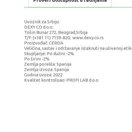
Uvoznik za Srbiju:
DEXY CO d.o.o.
Tošin Bunar 272, Beograd,Srbija
T/F: (+381 11) 7159-820, www.dexy.co.rs
Proizvođač: CERDA
Veličina, sastav i održavanje istaknuti na ušivenoj etik
Skupljanje: Po dužini -2%
Po širini -2%
Zemlja porekla: Spanija
Zemlja izvoza: Spanija
Godina uvoza: 2022
Kvalitet kontrolisao: PROFI LAB d.o.o
KARAKTERISTIKA
Kategorija
Brend
Pol