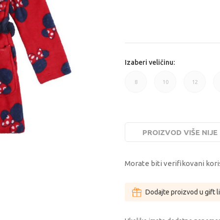
Izaberi veličinu:
8
10
12
8G
10G
12G
PROIZVOD VIŠE NIJ
Morate biti verifikovani kori
Dodajte proizvod u gift l