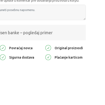
e upišite u komentar pre dodavanja proizvoda u korpu:
isen banke – pogledaj primer
Povraćaj novca
Original proizvodi
Sigurna dostava
Plaćanje karticom