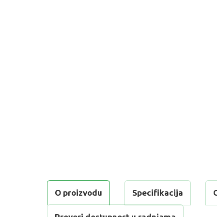
O proizvodu
Specifikacija
Proveri dostupnost u radnjama