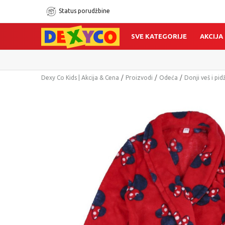
Status porudžbine
SVE KATEGORIJE
AKCIJA
Dexy Co Kids | Akcija & Cena
Proizvodi
Odeća
Donji veš i pi