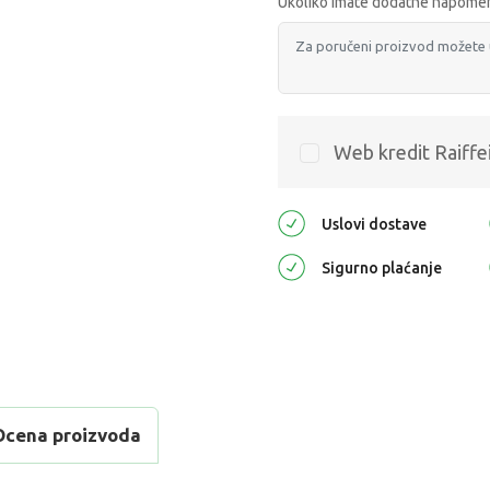
Ukoliko imate dodatne napomen
Web kredit Raiffe
Uslovi dostave
Sigurno plaćanje
Ocena proizvoda