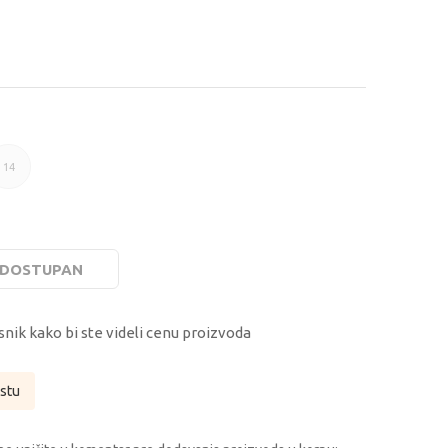
14
14G
E DOSTUPAN
snik kako bi ste videli cenu proizvoda
istu