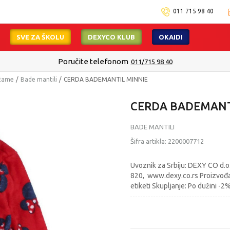
011 715 98 40
SVE ZA ŠKOLU
DEXYCO KLUB
OKAIDI
Poručite telefonom
011/715 98 40
džame
Bade mantili
CERDA BADEMANTIL MINNIE
CERDA BADEMANT
BADE MANTILI
Šifra artikla:
2200007712
Uvoznik za Srbiju: DEXY CO d.o.
820, www.dexy.co.rs Proizvođač:
etiketi Skupljanje: Po dužini -2