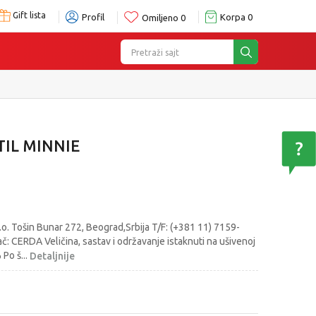
Gift lista
Profil
Korpa
0
Omiljeno
0
Pretraži sajt
IL MINNIE
o. Tošin Bunar 272, Beograd,Srbija T/F: (+381 11) 7159-
 CERDA Veličina, sastav i održavanje istaknuti na ušivenoj
% Po š
...
Detaljnije