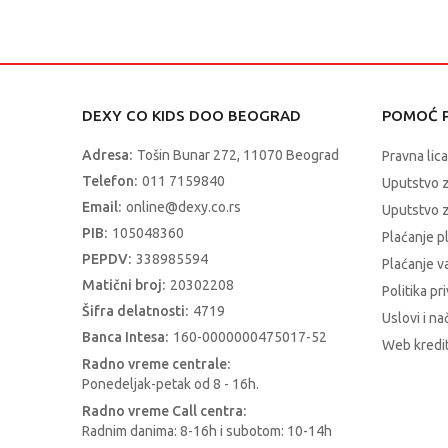
Uzrast
Sezona
DEXY CO KIDS DOO BEOGRAD
POMOĆ P
Kategorija
Adresa:
Tošin Bunar 272, 11070 Beograd
Pravna lica
Telefon:
011 7159840
Uputstvo 
Email:
online@dexy.co.rs
Uputstvo z
PIB:
105048360
Plaćanje p
PEPDV:
338985594
Plaćanje 
Matični broj:
20302208
Politika pr
Šifra delatnosti:
4719
Uslovi i na
Banca Intesa:
160-0000000475017-52
Web kredit
Radno vreme centrale:
Ponedeljak-petak od 8 - 16h.
Radno vreme Call centra:
Radnim danima: 8-16h i subotom: 10-14h