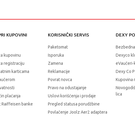
2-9 godina, 9-15 godina
jesen/zima 2022
RI KUPOVINI
KORISNIČKI SERVIS
DEXY P
BADE MANTIL
Paketomat
Bezbedna
za kupovinu
Isporuka
Dexyco klu
a registraciju
Zamena
eVaučeri-
latnim karticama
Reklamacije
Dexy Co P
vaučerom
Povrat novca
Kupovina 
ivatnosti
Pravo na odustajanje
Novogodiš
lica
čin plaćanja
Uslovi korišćenja i prodaje
 Raiffeisen banke
Pregled statusa porudžbine
Povlačenje Joolz Aer2 adaptera