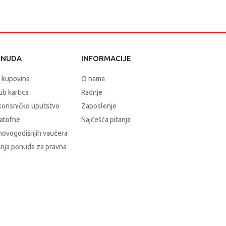
ONUDA
INFORMACIJE
 kupovina
O nama
b kartica
Radnje
korisničko uputstvo
Zaposlenje
atofne
Najčešća pitanja
novogodišnjih vaučera
nja ponuda za pravna