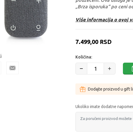
pouzećem. Ova usluga je 
„Brza isporuka“ po ceni o
Više informacija o ovoj v
7.499,00
RSD
i
Količina:
Dodajte proizvod u gift l
Ukoliko imate dodatne napomen