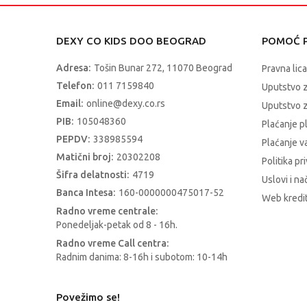
DEXY CO KIDS DOO BEOGRAD
POMOĆ P
Adresa:
Tošin Bunar 272, 11070 Beograd
Pravna lica
Telefon:
011 7159840
Uputstvo 
Email:
online@dexy.co.rs
Uputstvo z
PIB:
105048360
Plaćanje p
PEPDV:
338985594
Plaćanje 
Matični broj:
20302208
Politika pr
Šifra delatnosti:
4719
Uslovi i na
Banca Intesa:
160-0000000475017-52
Web kredit
Radno vreme centrale:
Ponedeljak-petak od 8 - 16h.
Radno vreme Call centra:
Radnim danima: 8-16h i subotom: 10-14h
Povežimo se!