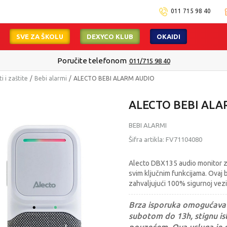
011 715 98 40
SVE ZA ŠKOLU
DEXYCO KLUB
OKAIDI
Poručite telefonom
011/715 98 40
i i zaštite
Bebi alarmi
ALECTO BEBI ALARM AUDIO
ALECTO BEBI ALA
BEBI ALARMI
Šifra artikla:
FV71104080
Alecto DBX135 audio monitor z
svim ključnim funkcijama. Ovaj b
zahvaljujući 100% sigurnoj vezi 
Brza isporuka omogućava 
subotom do 13h, stignu ist