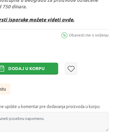
dostupna u Beogradu za proizvode označene
d 750 dinara.
rsti isporuke možete videti ovde.
Obavesti me o sniženju
DODAJ U KORPU
istu
e upišite u komentar pre dodavanja proizvoda u korpu: