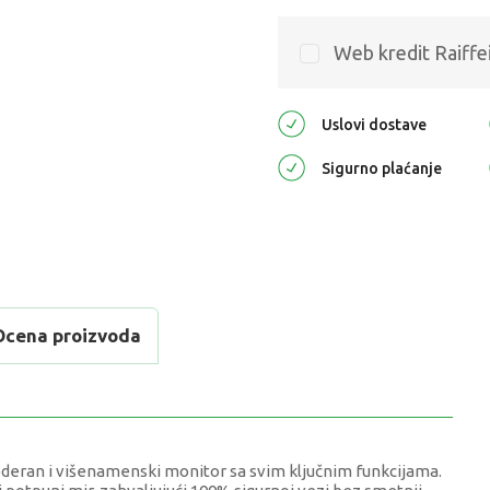
Web kredit Raiffe
Uslovi dostave
Sigurno plaćanje
Ocena proizvoda
deran i višenamenski monitor sa svim ključnim funkcijama.