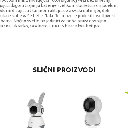
i potpuni mir, zahvaljujući 100% sigurnoj vezi bez smetnji.
aljujući dugom trajanju baterije i velikom dometu, sa modelom
rni dizajn sa tkaninom uklapa se u svaki enterijer, dok
vuka iz sobe vaše bebe. Takođe, možete podesiti osetljivost
ebama. Noćno svetlo na jedinici za bebe pruža dovoljno
 sna. Ukratko, sa Alecto DBX135 birate kvalitet po
VREDNOST
SLIČNI PROIZVODI
Bebi alarmi
Alecto
0+ meseci
BABY ALARMI