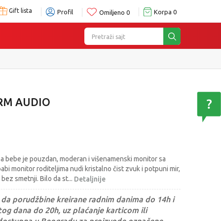
Gift lista
Profil
Korpa
0
Omiljeno
0
Pretraži sajt
RM AUDIO
a bebe je pouzdan, moderan i višenamenski monitor sa
abi monitor roditeljima nudi kristalno čist zvuk i potpuni mir,
bez smetnji. Bilo da st
...
Detaljnije
da porudžbine kreirane radnim danima do 14h i
og dana do 20h, uz plaćanje karticom ili