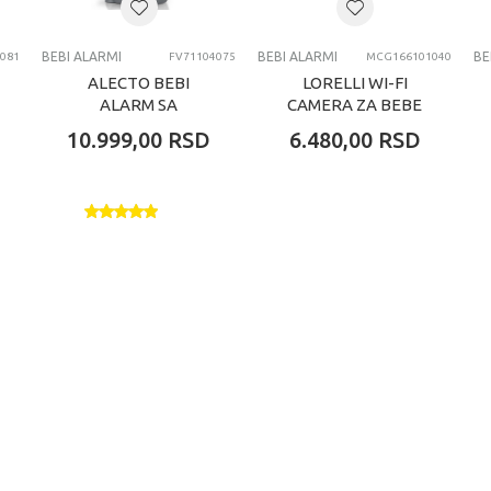
BEBI ALARMI
BEBI ALARMI
BE
081
FV71104075
MCG166101040
ALECTO BEBI
LORELLI WI-FI
ALARM SA
CAMERA ZA BEBE
KAMEROM SMART
TRINITY (SPEED
10.999,00
RSD
6.480,00
RSD
BABY 10
17S)