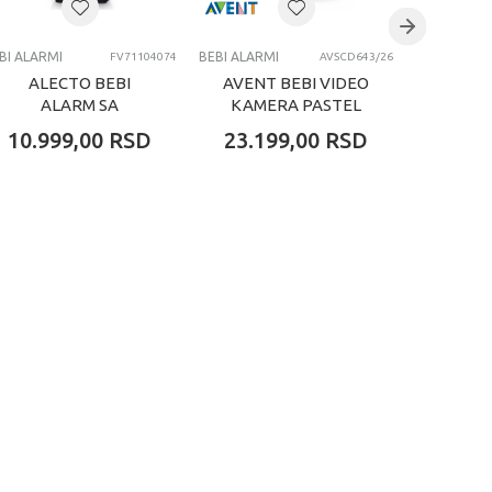
BI ALARMI
BEBI ALARMI
BEBI ALARM
FV71104074
AVSCD643/26
ALECTO BEBI
AVENT BEBI VIDEO
AV
ALARM SA
KAMERA PASTEL
ALA
KAMERM
GREEN
MON
10.999,00
RSD
23.199,00
RSD
34.1