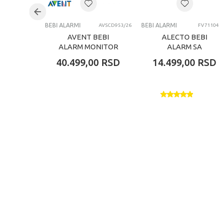
BEBI ALARMI
BEBI ALARMI
AVSCD953/26
FV71104
AVENT BEBI
ALECTO BEBI
ALARM MONITOR
ALARM SA
STANDARD
KAMEROM
40.499,00
RSD
14.499,00
RSD
CONNECTED
DVM2028