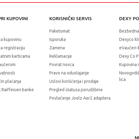
RI KUPOVINI
KORISNIČKI SERVIS
DEXY P
Paketomat
Bezbedna
za kupovinu
Isporuka
Dexyco klu
a registraciju
Zamena
eVaučeri-
latnim karticama
Reklamacije
Dexy Co P
vaučerom
Povrat novca
Kupovina 
ivatnosti
Pravo na odustajanje
Novogodiš
lica
čin plaćanja
Uslovi korišćenja i prodaje
 Raiffeisen banke
Pregled statusa porudžbine
Povlačenje Joolz Aer2 adaptera
N