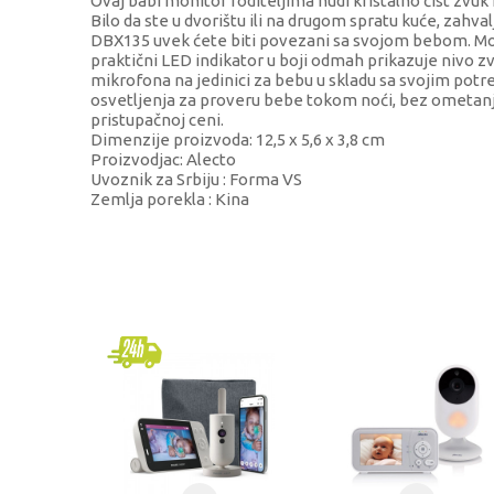
Ovaj babi monitor roditeljima nudi kristalno čist zvuk 
Bilo da ste u dvorištu ili na drugom spratu kuće, zahv
DBX135 uvek ćete biti povezani sa svojom bebom. Mode
praktični LED indikator u boji odmah prikazuje nivo z
mikrofona na jedinici za bebu u skladu sa svojim potr
osvetljenja za proveru bebe tokom noći, bez ometanja
pristupačnoj ceni.
Dimenzije proizvoda: 12,5 x 5,6 x 3,8 cm
Proizvodjac: Alecto
Uvoznik za Srbiju : Forma VS
Zemlja porekla : Kina
KARAKTERISTIKA
Kategorija
Brend
Uzrast
Kategorija