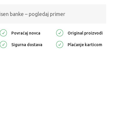
isen banke – pogledaj primer
Povraćaj novca
Original proizvodi
Sigurna dostava
Plaćanje karticom