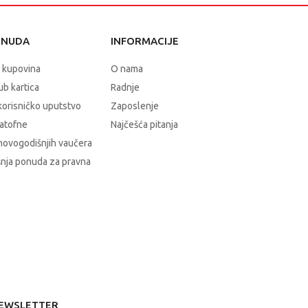
ONUDA
INFORMACIJE
 kupovina
O nama
b kartica
Radnje
korisničko uputstvo
Zaposlenje
atofne
Najčešća pitanja
novogodišnjih vaučera
nja ponuda za pravna
EWSLETTER