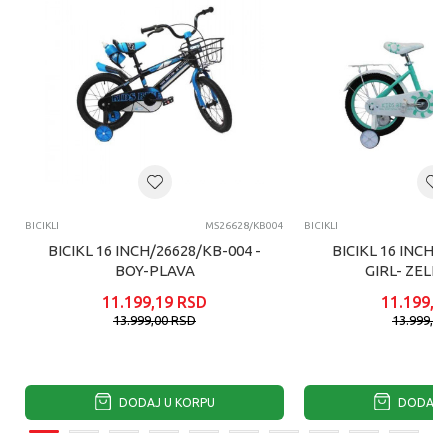
BICIKLI
MS26628/KB004
BICIKLI
BICIKL 16 INCH/26628/KB-004 -
BICIKL 16 INCH/
BOY-PLAVA
GIRL- ZELE
11.199,19
RSD
11.199,1
13.999,00
RSD
13.999,0
DODAJ U KORPU
DODAJ U