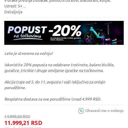
v-brake prednja Dodatak: pomoćni točkovi, blatobrani, korpa.
Uzrast: 5+
...
Detaljnije
Leto je stvoreno za vožnju!
Iskoristite 20% popusta na odabrane trotinete, balans bicikle,
guralice, tricikle i druge omiljene igračke na točkovima.
Akcija traje od 5. do 11. avgusta i važi isključivo za onlajn
porudžbine.
Besplatna dostava za sve porudžbine iznad 4.999 RSD.
Obavesti me o sniženju
14.999,00
RSD
11.999,21
RSD