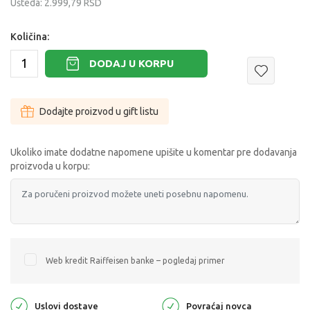
Ušteda:
2.999,79
RSD
Količina:
DODAJ U KORPU
Dodajte proizvod u gift listu
Ukoliko imate dodatne napomene upišite u komentar pre dodavanja
proizvoda u korpu:
Web kredit Raiffeisen banke – pogledaj primer
Uslovi dostave
Povraćaj novca