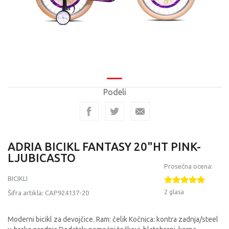
Podeli
ADRIA BICIKL FANTASY 20"HT PINK-
LJUBICASTO
Prosečna ocena:
BICIKLI
2 glasa
Šifra artikla:
CAP924137-20
Moderni bicikl za devojčice. Ram: čelik Kočnica: kontra zadnja/steel