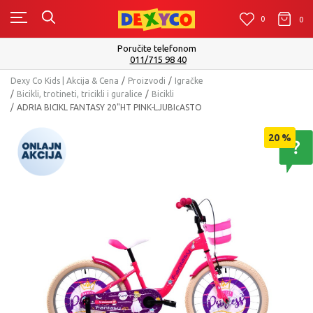
0
0
0
Isporuku možete očekivati u roku od 2 do 4 radna dana
Pogledaj više
Dexy Co Kids | Akcija & Cena
Proizvodi
Igračke
Bicikli, trotineti, tricikli i guralice
Bicikli
ADRIA BICIKL FANTASY 20"HT PINK-LJUBIcASTO
20
%