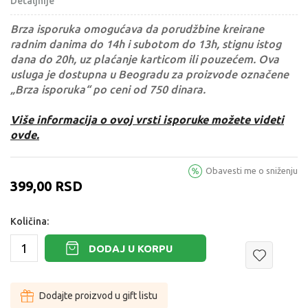
Detaljnije
Brza isporuka omogućava da porudžbine kreirane
radnim danima do 14h i subotom do 13h, stignu istog
dana do 20h, uz plaćanje karticom ili pouzećem. Ova
usluga je dostupna u Beogradu za proizvode označene
„Brza isporuka“ po ceni od 750 dinara.
Više informacija o ovoj vrsti isporuke možete videti
ovde.
Obavesti me o sniženju
399,00
RSD
Količina:
DODAJ U KORPU
Dodajte proizvod u gift listu