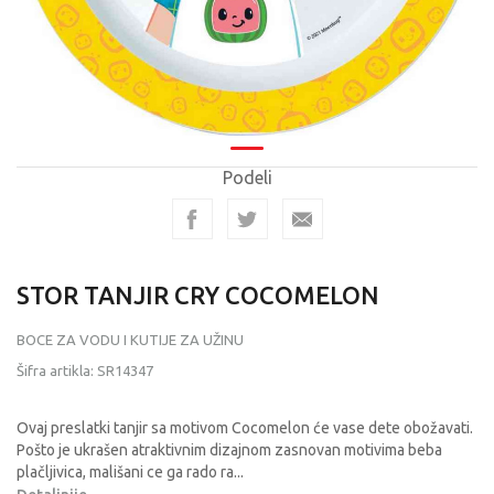
Podeli
STOR TANJIR CRY COCOMELON
BOCE ZA VODU I KUTIJE ZA UŽINU
Šifra artikla:
SR14347
Ovaj preslatki tanjir sa motivom Cocomelon će vase dete obožavati.
Pošto je ukrašen atraktivnim dizajnom zasnovan motivima beba
plačljivica, mališani ce ga rado ra
...