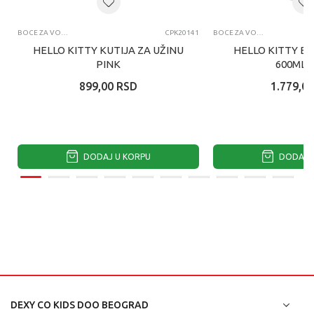
BOCE ZA VODU I KUTIJE ZA UŽINU
CPK20141
BOCE ZA VODU I KUTIJE ZA UŽINU
HELLO KITTY KUTIJA ZA UŽINU
HELLO KITTY B
PINK
600ML 
899,00
RSD
1.779,00
DODAJ U KORPU
DODAJ U
DEXY CO KIDS DOO BEOGRAD