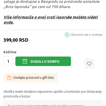
usluga je dostupna u Beogradu za proizvode označene
„Brza isporuka“ po ceni od 750 dinara.
Više informacija o ovoj vrsti isporuke možete videti
ovde.
Obavesti me o sniženju
399,00
RSD
Količina:
DODAJ U KORPU
Dodajte proizvod u gift listu
Ukoliko imate dodatne napomene upišite u komentar pre dodavanja
proizvoda u korpu: