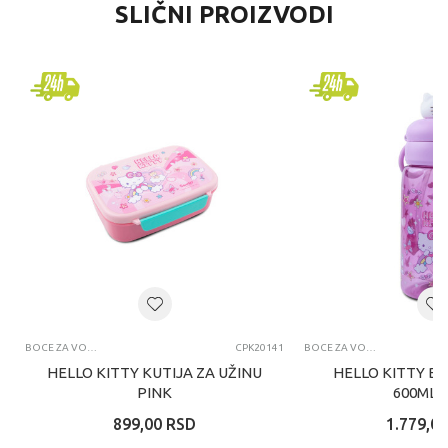
SLIČNI PROIZVODI
BOCE ZA VODU I KUTIJE ZA UŽINU
CPK20141
BOCE ZA VODU I KUTIJE ZA UŽINU
HELLO KITTY KUTIJA ZA UŽINU
HELLO KITTY B
PINK
600ML 
899,00
RSD
1.779,00