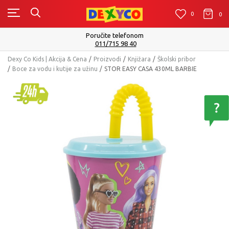
0
0
0
Poručite telefonom
011/715 98 40
Dexy Co Kids | Akcija & Cena
Proizvodi
Knjižara
Školski pribor
Boce za vodu i kutije za užinu
STOR EASY CASA 430ML BARBIE