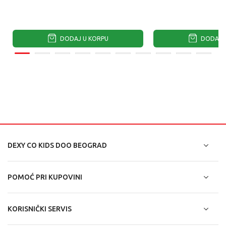
DODAJ U KORPU
DODAJ U
DEXY CO KIDS DOO BEOGRAD
POMOĆ PRI KUPOVINI
KORISNIČKI SERVIS