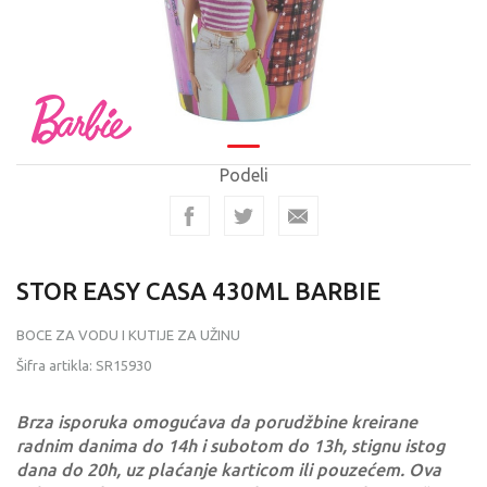
Podeli
STOR EASY CASA 430ML BARBIE
BOCE ZA VODU I KUTIJE ZA UŽINU
Šifra artikla:
SR15930
Brza isporuka omogućava da porudžbine kreirane
radnim danima do 14h i subotom do 13h, stignu istog
dana do 20h, uz plaćanje karticom ili pouzećem. Ova