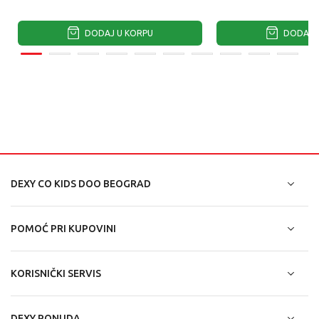
DODAJ U KORPU
DODAJ U
DEXY CO KIDS DOO BEOGRAD
POMOĆ PRI KUPOVINI
KORISNIČKI SERVIS
DEXY PONUDA