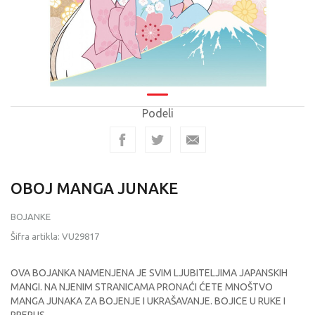
Podeli
OBOJ MANGA JUNAKE
BOJANKE
Šifra artikla:
VU29817
OVA BOJANKA NAMENJENA JE SVIM LJUBITELJIMA JAPANSKIH
MANGI. NA NJENIM STRANICAMA PRONAĆI ĆETE MNOŠTVO
MANGA JUNAKA ZA BOJENJE I UKRAŠAVANJE. BOJICE U RUKE I