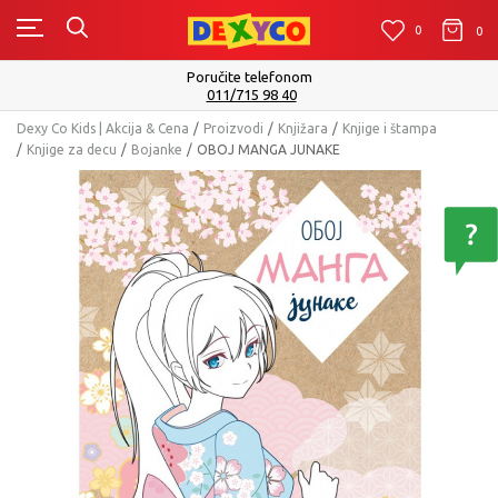
0
0
0
Isporuku možete očekivati u roku od 2 d
Pogledaj više
Dexy Co Kids | Akcija & Cena
Proizvodi
Knjižara
Knjige i štampa
Knjige za decu
Bojanke
OBOJ MANGA JUNAKE