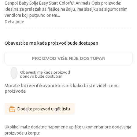
Canpol Baby Šolja Easy Start Colorful Animals Opis proizvoda:
Idealna za prelazak sa flašice na šolju, ima sisaljku sa sigurnosnim
ventilom koji potpuno onem
...
Detaljnije
Obavestite me kada proizvod bude dostupan
PROIZVOD VIŠE NIJE DOSTUPAN
Obavesti me kada proizvod
ponovo bude dostupan
Morate biti verifikovani korisnik kako bi ste videli cenu
proizvoda
Dodajte proizvod u gift listu
Ukoliko imate dodatne napomene upišite u komentar pre dodavanja
proizvoda u korpu: