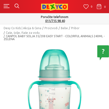
0
0
0
Poručite telefonom
011/715 98 40
Dexy Co Kids | Akcija & Cena
Proizvodi
Bebe
Pribor
Čaše, šolje, flaše za vodu
CANPOL BABY SOLJA 35/208 EASY START - COLORFUL ANIMALS 240ML -
ZELENA