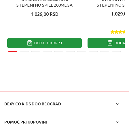
STEPENI NO SPILL 200ML SA
STEPENI NO SPI
RUCKAMA PLAVA
RUCKAMA
1.029,00
1.029,00
RSD
DODAJ U KORPU
DODAJ U
DEXY CO KIDS DOO BEOGRAD
POMOĆ PRI KUPOVINI