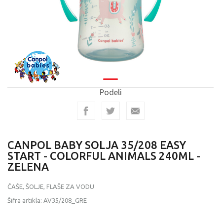
Podeli
CANPOL BABY SOLJA 35/208 EASY
START - COLORFUL ANIMALS 240ML -
ZELENA
ČAŠE, ŠOLJE, FLAŠE ZA VODU
Šifra artikla:
AV35/208_GRE