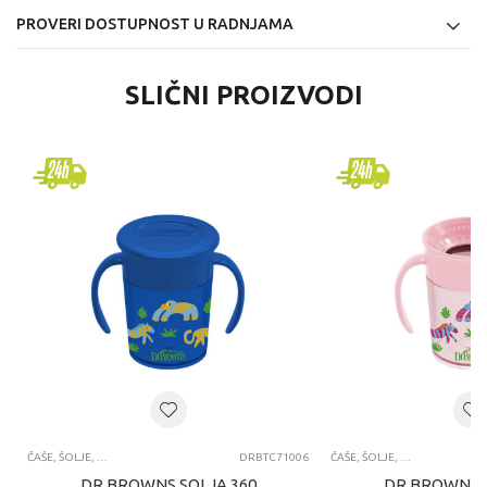
PROVERI DOSTUPNOST U RADNJAMA
SLIČNI PROIZVODI
ČAŠE, ŠOLJE, FLAŠE ZA VODU
DRBTC71006
ČAŠE, ŠOLJE, FLAŠE ZA VODU
DR BROWNS SOLJA 360
DR BROWNS S