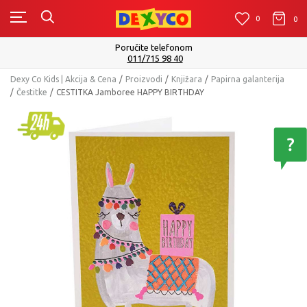
0
0
0
Poručite telefonom
011/715 98 40
Dexy Co Kids | Akcija & Cena
Proizvodi
Knjižara
Papirna galanterija
Čestitke
CESTITKA Jamboree HAPPY BIRTHDAY