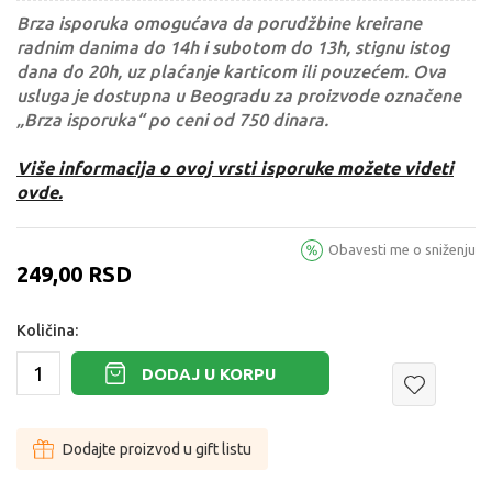
Brza isporuka omogućava da porudžbine kreirane
radnim danima do 14h i subotom do 13h, stignu istog
dana do 20h, uz plaćanje karticom ili pouzećem. Ova
usluga je dostupna u Beogradu za proizvode označene
„Brza isporuka“ po ceni od 750 dinara.
Više informacija o ovoj vrsti isporuke možete videti
ovde.
Obavesti me o sniženju
249,00
RSD
Količina:
DODAJ U KORPU
Dodajte proizvod u gift listu