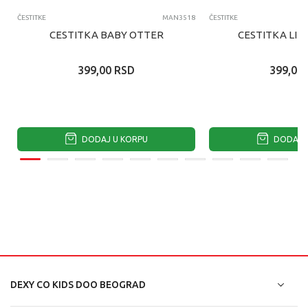
ČESTITKE
MAN3518
ČESTITKE
CESTITKA BABY OTTER
CESTITKA LIT
399,00
RSD
399,00
DODAJ U KORPU
DODAJ U
DEXY CO KIDS DOO BEOGRAD