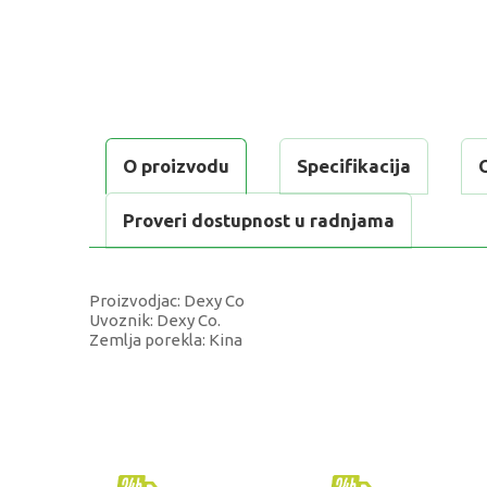
O proizvodu
Specifikacija
Proveri dostupnost u radnjama
Proizvodjac: Dexy Co
Uvoznik: Dexy Co.
Zemlja porekla: Kina
KARAKTERISTIKA
Kategorija
Brend