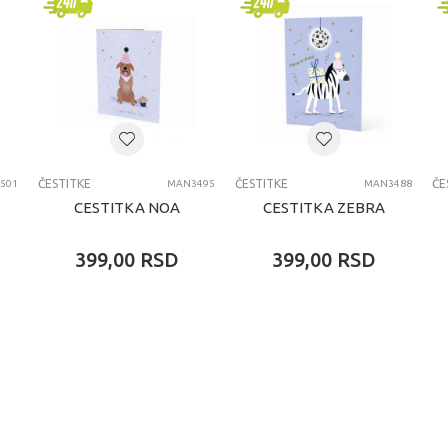
univerzalno
svi uzrasti
CESTITKE
ČESTITKE
ČESTITKE
ČE
501
MAN3495
MAN3488
CESTITKA NOA
CESTITKA ZEBRA
399,00
RSD
399,00
RSD