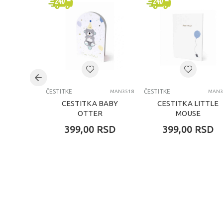
Pol
Uzrast
Kategorija
ČESTITKE
ČESTITKE
MAN3518
MAN3
CESTITKA BABY
CESTITKA LITTLE
OTTER
MOUSE
399,00
RSD
399,00
RSD