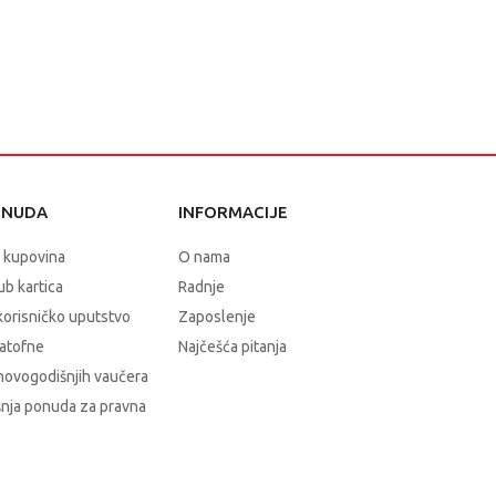
ONUDA
INFORMACIJE
 kupovina
O nama
b kartica
Radnje
korisničko uputstvo
Zaposlenje
atofne
Najčešća pitanja
novogodišnjih vaučera
nja ponuda za pravna