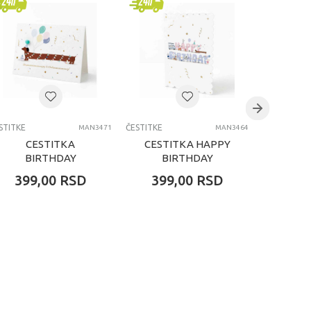
STITKE
ČESTITKE
ČESTITKE
MAN3471
MAN3464
CESTITKA
CESTITKA HAPPY
CEST
BIRTHDAY
BIRTHDAY
HAPP
DUCHSHUND
399,00
RSD
399,00
RSD
229