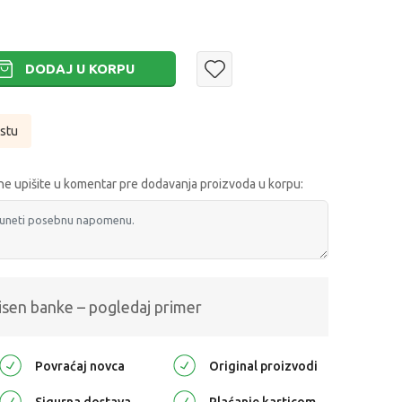
DODAJ U KORPU
istu
e upišite u komentar pre dodavanja proizvoda u korpu:
isen banke – pogledaj primer
Povraćaj novca
Original proizvodi
Sigurna dostava
Plaćanje karticom