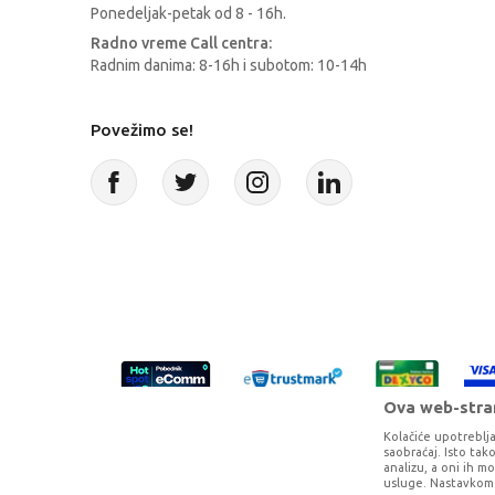
Ponedeljak-petak od 8 - 16h.
Radno vreme Call centra:
Radnim danima: 8-16h i subotom: 10-14h
Povežimo se!
Ova web-stran
Kolačiće upotreblja
saobraćaj. Isto ta
analizu, a oni ih m
usluge. Nastavkom 
Proizvode na sajtu nastojimo da opišem