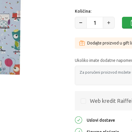
Količina:
Dodajte proizvod u gift l
Ukoliko imate dodatne napomen
Web kredit Raiffe
Uslovi dostave
Sigurno plaćanje