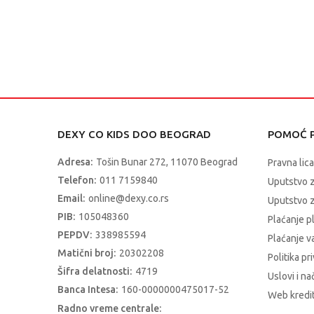
DEXY CO KIDS DOO BEOGRAD
POMOĆ P
Adresa:
Tošin Bunar 272, 11070 Beograd
Pravna lica
Telefon:
011 7159840
Uputstvo 
Email:
online@dexy.co.rs
Uputstvo z
PIB:
105048360
Plaćanje p
PEPDV:
338985594
Plaćanje 
Matični broj:
20302208
Politika pr
Šifra delatnosti:
4719
Uslovi i na
Banca Intesa:
160-0000000475017-52
Web kredit
Radno vreme centrale: