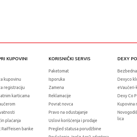
RI KUPOVINI
KORISNIČKI SERVIS
DEXY P
Paketomat
Bezbedna
za kupovinu
Isporuka
Dexyco klu
a registraciju
Zamena
eVaučeri-
latnim karticama
Reklamacije
Dexy Co P
vaučerom
Povrat novca
Kupovina 
ivatnosti
Pravo na odustajanje
Novogodiš
lica
čin plaćanja
Uslovi korišćenja i prodaje
 Raiffeisen banke
Pregled statusa porudžbine