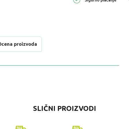
Ocena proizvoda
VREDNOST
SLIČNI PROIZVODI
Čestitke
Dexy Co čestitke