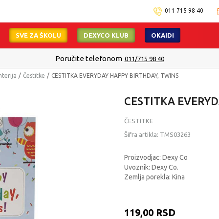
011 715 98 40
SVE ZA ŠKOLU
DEXYCO KLUB
OKAIDI
Poručite telefonom
011/715 98 40
nterija
Čestitke
CESTITKA EVERYDAY HAPPY BIRTHDAY, TWINS
CESTITKA EVERYD
ČESTITKE
Šifra artikla:
TMS03263
Proizvodjac: Dexy Co
Uvoznik: Dexy Co.
Zemlja porekla: Kina
119,00
RSD