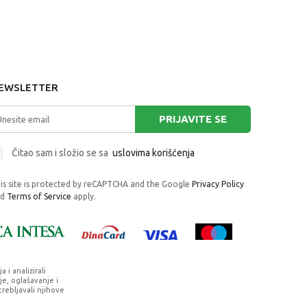
EWSLETTER
PRIJAVITE SE
Čitao sam i složio se sa
uslovima korišćenja
is site is protected by reCAPTCHA and the Google
Privacy Policy
nd
Terms of Service
apply.
i analizirali
e, oglašavanje i
trebljavali njihove
rafije, navedeni u okrviru proizvoda, u