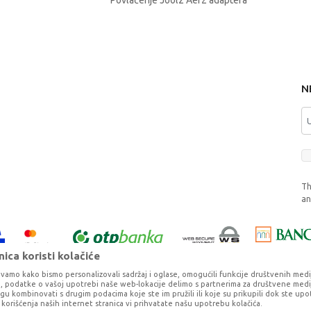
Povlačenje Joolz Aer2 adaptera
N
Th
a
ica koristi kolačiće
vamo kako bismo personalizovali sadržaj i oglase, omogućili funkcije društvenih medija 
ko, podatke o vašoj upotrebi naše web-lokacije delimo s partnerima za društvene medij
ogu kombinovati s drugim podacima koje ste im pružili ili koje su prikupili dok ste upo
korišćenja naših internet stranica vi prihvatate našu upotrebu kolačića.
o što je preciznije moguće, ali ne možemo garantovati da su svi podaci i fotog