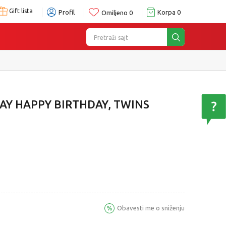
Gift lista
Profil
Korpa
0
Omiljeno
0
Pretraži sajt
AY HAPPY BIRTHDAY, TWINS
Obavesti me o sniženju