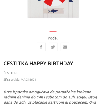
Podeli
CESTITKA HAPPY BIRTHDAY
ČESTITKE
Šifra artikla:
MAG18601
Brza isporuka omogućava da porudžbine kreirane
radnim danima do 14h i subotom do 13h, stignu istog
dana do 20h, uz plaćanje karticom ili pouzećem. Ova