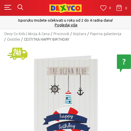
0
0
0
Isporuku možete očekivati u roku od 2 do 4 radna dana!
Pogledaj više
Dexy Co Kids | Akcija & Cena
Proizvodi
Knjižara
Papirna galanterija
Čestitke
CESTITKA HAPPY BIRTHDAY