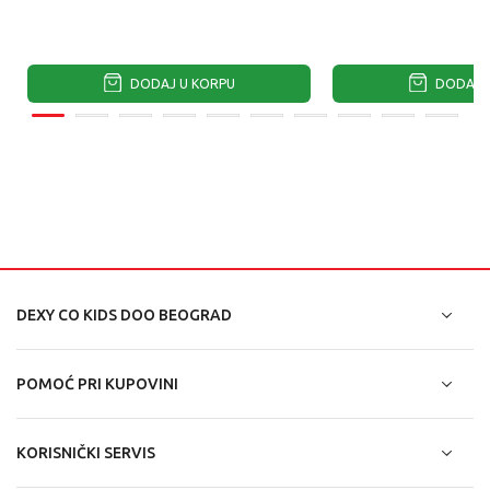
DODAJ U KORPU
DODAJ U
DEXY CO KIDS DOO BEOGRAD
POMOĆ PRI KUPOVINI
KORISNIČKI SERVIS