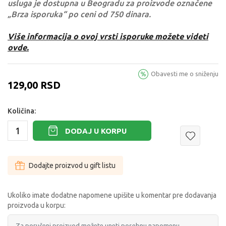
usluga je dostupna u Beogradu za proizvode označene
„Brza isporuka“ po ceni od 750 dinara.
Više informacija o ovoj vrsti isporuke možete videti
ovde.
Obavesti me o sniženju
129,00
RSD
Količina:
DODAJ U KORPU
Dodajte proizvod u gift listu
Ukoliko imate dodatne napomene upišite u komentar pre dodavanja
proizvoda u korpu: