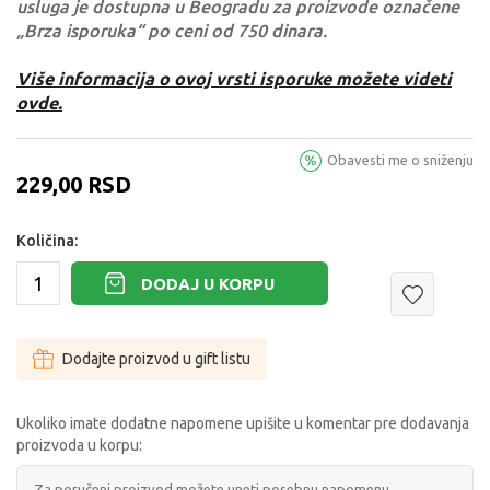
usluga je dostupna u Beogradu za proizvode označene
„Brza isporuka“ po ceni od 750 dinara.
Više informacija o ovoj vrsti isporuke možete videti
ovde.
Obavesti me o sniženju
229,00
RSD
Količina:
DODAJ U KORPU
Dodajte proizvod u gift listu
Ukoliko imate dodatne napomene upišite u komentar pre dodavanja
proizvoda u korpu: