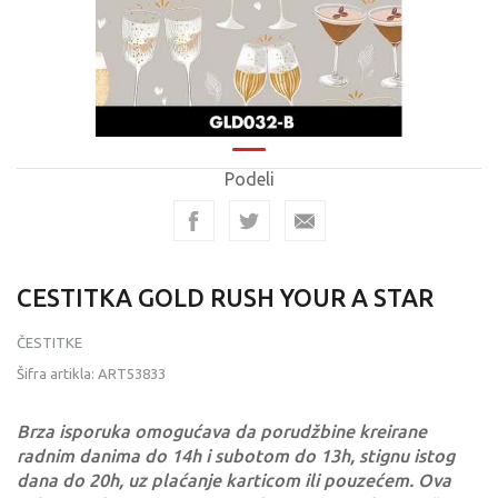
Podeli
CESTITKA GOLD RUSH YOUR A STAR
ČESTITKE
Šifra artikla:
ART53833
Brza isporuka omogućava da porudžbine kreirane
radnim danima do 14h i subotom do 13h, stignu istog
dana do 20h, uz plaćanje karticom ili pouzećem. Ova