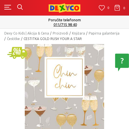
0
0
0
Poručite telefonom
011/715 98 40
Dexy Co Kids | Akcija & Cena
Proizvodi
Knjižara
Papirna galanterija
Čestitke
CESTITKA GOLD RUSH YOUR A STAR