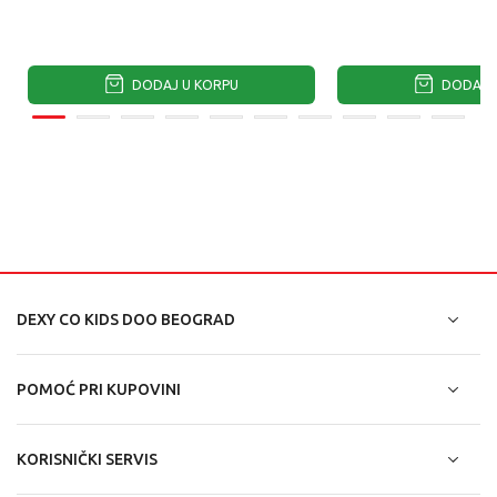
DODAJ U KORPU
DODAJ U
DEXY CO KIDS DOO BEOGRAD
POMOĆ PRI KUPOVINI
KORISNIČKI SERVIS