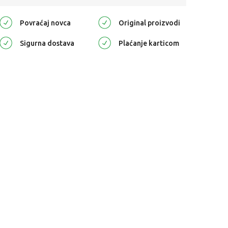
Povraćaj novca
Original proizvodi
Sigurna dostava
Plaćanje karticom