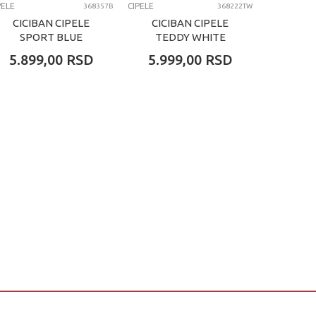
PELE
CIPELE
CIPELE
368357B
368222TW
CICIBAN CIPELE
CICIBAN CIPELE
CICI
SPORT BLUE
TEDDY WHITE
AGA
5.899,00
RSD
5.999,00
RSD
7.69