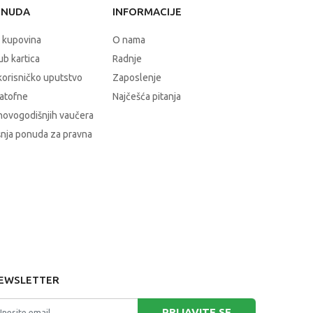
ONUDA
INFORMACIJE
 kupovina
O nama
b kartica
Radnje
korisničko uputstvo
Zaposlenje
atofne
Najčešća pitanja
novogodišnjih vaučera
nja ponuda za pravna
EWSLETTER
PRIJAVITE SE