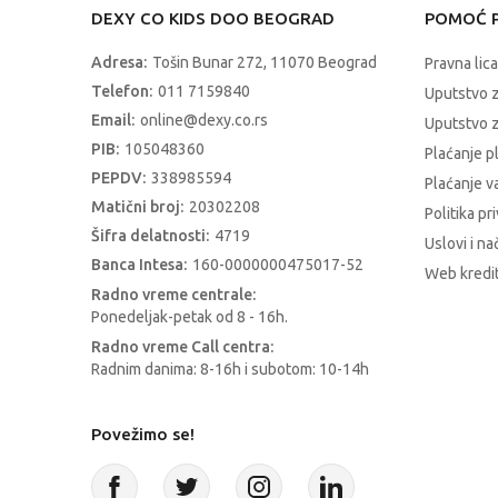
DEXY CO KIDS DOO BEOGRAD
POMOĆ P
Adresa:
Tošin Bunar 272, 11070 Beograd
Pravna lica
Telefon:
011 7159840
Uputstvo 
Email:
online@dexy.co.rs
Uputstvo z
PIB:
105048360
Plaćanje p
PEPDV:
338985594
Plaćanje 
Matični broj:
20302208
Politika pr
Šifra delatnosti:
4719
Uslovi i na
Banca Intesa:
160-0000000475017-52
Web kredit
Radno vreme centrale:
Ponedeljak-petak od 8 - 16h.
Radno vreme Call centra:
Radnim danima: 8-16h i subotom: 10-14h
Povežimo se!