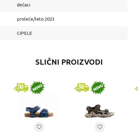
dečaci
proleće/leto 2023
CIPELE
SLIČNI PROIZVODI