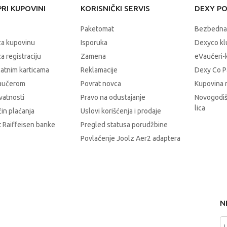
RI KUPOVINI
KORISNIČKI SERVIS
DEXY P
Paketomat
Bezbedna
za kupovinu
Isporuka
Dexyco klu
a registraciju
Zamena
eVaučeri-
latnim karticama
Reklamacije
Dexy Co P
vaučerom
Povrat novca
Kupovina 
ivatnosti
Pravo na odustajanje
Novogodiš
lica
čin plaćanja
Uslovi korišćenja i prodaje
 Raiffeisen banke
Pregled statusa porudžbine
Povlačenje Joolz Aer2 adaptera
N