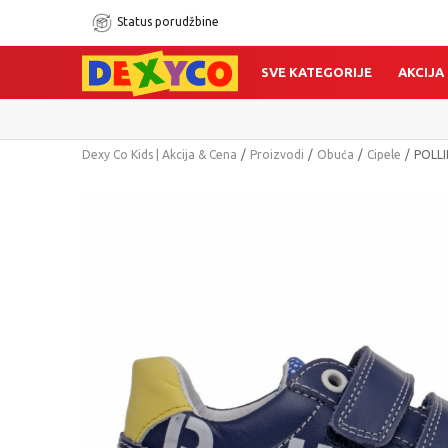
Status porudžbine
SVE KATEGORIJE
AKCIJA
Dexy Co Kids | Akcija & Cena
Proizvodi
Obuća
Cipele
POLLI