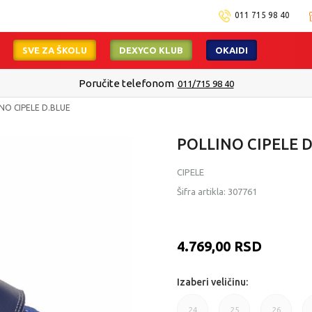
011 715 98 40
SVE ZA ŠKOLU
DEXYCO KLUB
OKAIDI
Poručite telefonom
011/715 98 40
NO CIPELE D.BLUE
POLLINO CIPELE 
CIPELE
Šifra artikla:
307761
4.769,00
RSD
Izaberi veličinu:
24
25
26