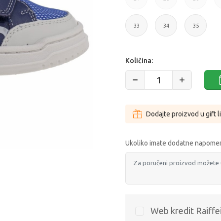
24
25
26
33
34
35
33
34
35
Količina:
Dodajte proizvod u gift l
Ukoliko imate dodatne napomen
Web kredit Raiffe