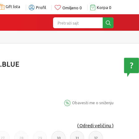
Gift lista
Profil
Korpa
0
Omiljeno
0
Pretraži sajt
D.BLUE
Obavesti me o sniženju
Odredi veličinu
27
28
29
30
31
32