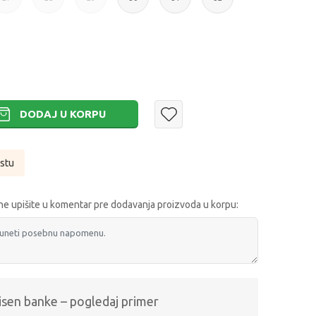
27
28
29
30
31
32
DODAJ U KORPU
istu
e upišite u komentar pre dodavanja proizvoda u korpu:
isen banke – pogledaj primer