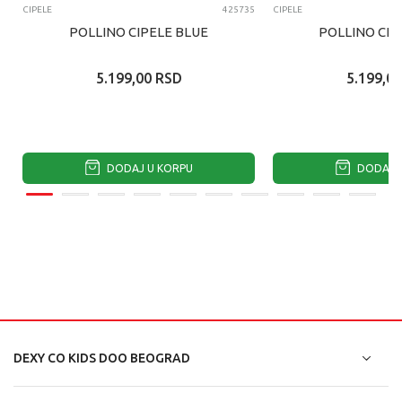
CIPELE
425735
CIPELE
POLLINO CIPELE BLUE
POLLINO CIP
5.199,00
RSD
5.199,00
DODAJ U KORPU
DODAJ U
DEXY CO KIDS DOO BEOGRAD