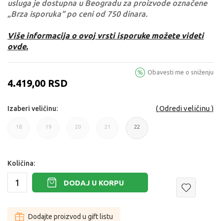
usluga je dostupna u Beogradu za proizvode označene
„Brza isporuka“ po ceni od 750 dinara.
Više informacija o ovoj vrsti isporuke možete videti
ovde.
Obavesti me o sniženju
4.419,00
RSD
Odredi veličinu
Izaberi veličinu:
18
19
20
21
22
18
19
20
21
22
Količina:
DODAJ U KORPU
Dodajte proizvod u gift listu