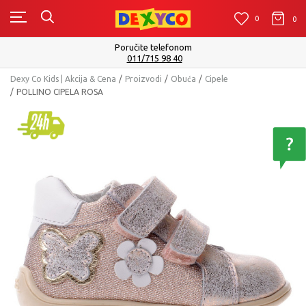
0
0
0
Isporuku možete očekivati u roku od 2 do 4 radna dana!
Pogledaj više
Dexy Co Kids | Akcija & Cena
Proizvodi
Obuća
Cipele
POLLINO CIPELA ROSA