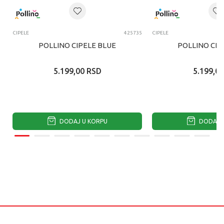
CIPELE
425735
CIPELE
POLLINO CIPELE BLUE
POLLINO CIP
5.199,00
RSD
5.199,00
DODAJ U KORPU
DODAJ U