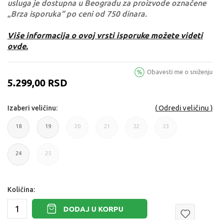
usluga je dostupna u Beogradu za proizvode označene
„Brza isporuka“ po ceni od 750 dinara.
Više informacija o ovoj vrsti isporuke možete videti
ovde.
Obavesti me o sniženju
5.299,00
RSD
Odredi veličinu
Izaberi veličinu:
18
19
20
21
22
23
18
19
20
21
22
23
24
25
24
25
Količina:
DODAJ U KORPU