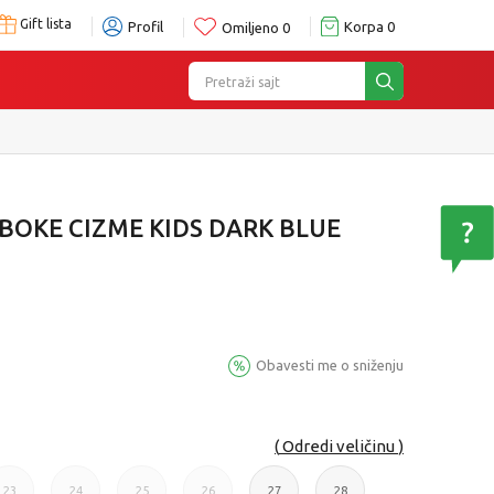
Gift lista
Profil
Korpa
0
Omiljeno
0
Pretraži sajt
OKE CIZME KIDS DARK BLUE
Obavesti me o sniženju
Odredi veličinu
23
24
25
26
27
28