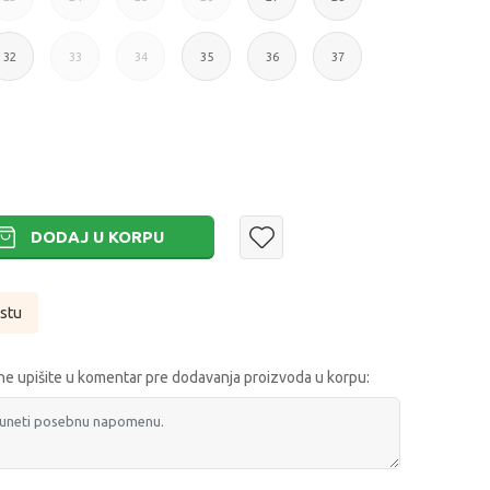
23
24
25
26
27
28
32
33
34
35
36
37
32
33
34
35
36
37
DODAJ U KORPU
istu
e upišite u komentar pre dodavanja proizvoda u korpu: