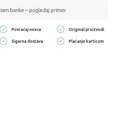
isen banke – pogledaj primer
Povraćaj novca
Original proizvodi
Sigurna dostava
Plaćanje karticom