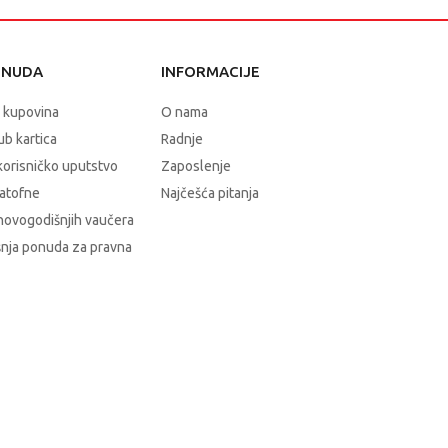
ONUDA
INFORMACIJE
 kupovina
O nama
b kartica
Radnje
korisničko uputstvo
Zaposlenje
atofne
Najčešća pitanja
novogodišnjih vaučera
nja ponuda za pravna