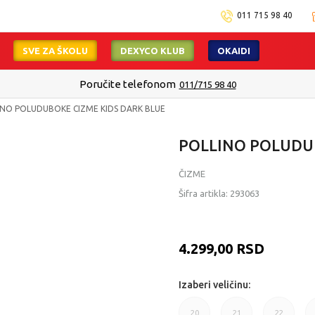
011 715 98 40
SVE ZA ŠKOLU
DEXYCO KLUB
OKAIDI
Poručite telefonom
011/715 98 40
INO POLUDUBOKE CIZME KIDS DARK BLUE
POLLINO POLUDUB
ČIZME
Šifra artikla:
293063
4.299,00
RSD
Izaberi veličinu:
20
21
22