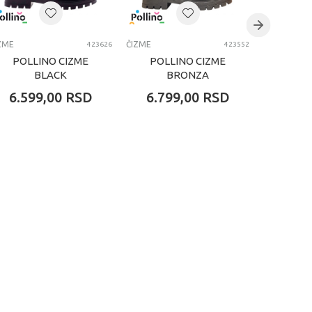
ZME
ČIZME
ČIZME
423626
423552
POLLINO CIZME
POLLINO CIZME
POLL
BLACK
BRONZA
6.599,00
RSD
6.799,00
RSD
7.19