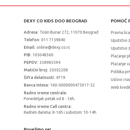
DEXY CO KIDS DOO BEOGRAD
POMOĆ P
Adresa:
Tošin Bunar 272, 11070 Beograd
Pravna lica
Telefon:
011 7159840
Uputstvo 
Email:
online@dexy.co.rs
Uputstvo z
PIB:
105048360
Plaćanje p
PEPDV:
338985594
Plaćanje 
Matični broj:
20302208
Politika pr
Šifra delatnosti:
4719
Uslovi i na
Banca Intesa:
160-0000000475017-52
Web kredit
Radno vreme centrale:
Ponedeljak-petak od 8 - 16h.
Radno vreme Call centra:
Radnim danima: 8-16h i subotom: 10-14h
Povežimo se!