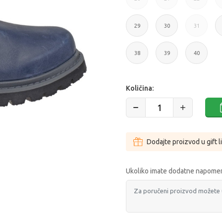
20
21
22
29
30
31
29
30
31
38
39
40
38
39
40
Količina:
Dodajte proizvod u gift l
Ukoliko imate dodatne napomen