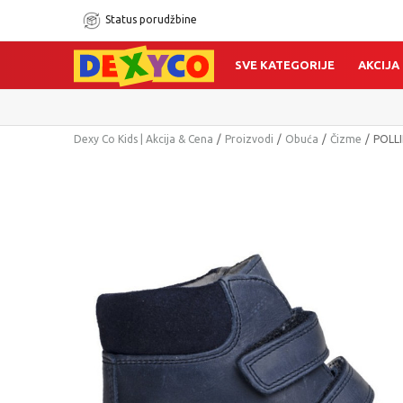
Status porudžbine
SVE KATEGORIJE
AKCIJA
Dexy Co Kids | Akcija & Cena
Proizvodi
Obuća
Čizme
POLL