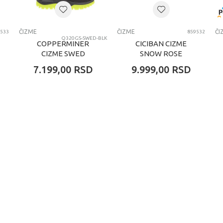
ČIZME
ČIZME
ČI
533
859532
Q320GS-SWED-BLK
COPPERMINER
CICIBAN CIZME
CIZME SWED
SNOW ROSE
7.199,00
RSD
9.999,00
RSD