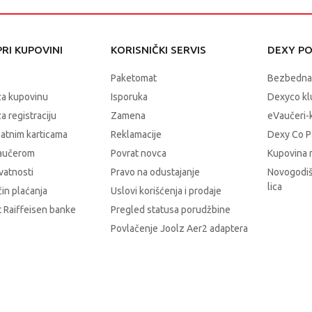
RI KUPOVINI
KORISNIČKI SERVIS
DEXY P
Paketomat
Bezbedna
za kupovinu
Isporuka
Dexyco klu
a registraciju
Zamena
eVaučeri-
latnim karticama
Reklamacije
Dexy Co P
vaučerom
Povrat novca
Kupovina 
ivatnosti
Pravo na odustajanje
Novogodiš
lica
čin plaćanja
Uslovi korišćenja i prodaje
 Raiffeisen banke
Pregled statusa porudžbine
Povlačenje Joolz Aer2 adaptera