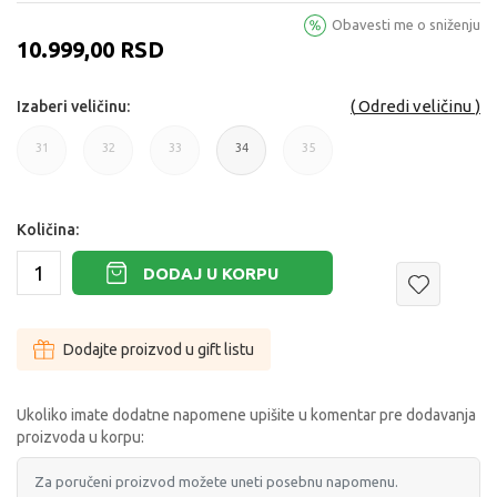
Obavesti me o sniženju
10.999,00
RSD
Odredi veličinu
Izaberi veličinu:
31
32
33
34
35
31
32
33
34
35
Količina:
DODAJ U KORPU
Dodajte proizvod u gift listu
Ukoliko imate dodatne napomene upišite u komentar pre dodavanja
proizvoda u korpu: