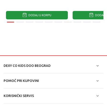
DODAJ U KORPU
DODAJ U
DEXY CO KIDS DOO BEOGRAD
POMOĆ PRI KUPOVINI
KORISNIČKI SERVIS