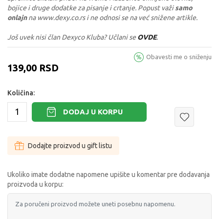
bojice i druge dodatke za pisanje i crtanje. Popust važi
samo
onlajn
na www.dexy.co.rs i ne odnosi se na već snižene artikle.
Još uvek nisi član Dexyco Kluba? Učlani se
OVDE
.
Obavesti me o sniženju
139,00
RSD
Količina:
DODAJ U KORPU
Dodajte proizvod u gift listu
Ukoliko imate dodatne napomene upišite u komentar pre dodavanja
proizvoda u korpu: