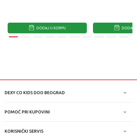
DODAJ U KORPU
DODAJ U
DEXY CO KIDS DOO BEOGRAD
POMOĆ PRI KUPOVINI
KORISNIČKI SERVIS