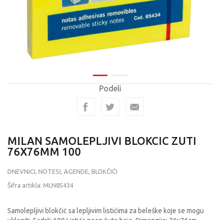
Podeli
MILAN SAMOLEPLJIVI BLOKCIC ZUTI
76X76MM 100
DNEVNICI, NOTESI, AGENDE, BLOKČIĆI
Šifra artikla:
MLN85434
Samolepljivi blokčić sa lepljivim listićima za beleške koje se mogu