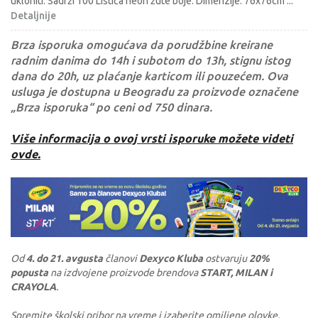
ukloniti. Sadrži 100 Listića neon žute boje. Dimenzije: 76x76cm
...
Detaljnije
Brza isporuka omogućava da porudžbine kreirane
radnim danima do 14h i subotom do 13h, stignu istog
dana do 20h, uz plaćanje karticom ili pouzećem. Ova
usluga je dostupna u Beogradu za proizvode označene
„Brza isporuka“ po ceni od 750 dinara.
Više informacija o ovoj vrsti isporuke možete videti
ovde.
Od
4. do 21. avgusta
članovi
Dexyco Kluba
ostvaruju
20%
popusta
na izdvojene proizvode brendova
START, MILAN i
CRAYOLA
.
Spremite školski pribor na vreme i izaberite omiljene olovke,