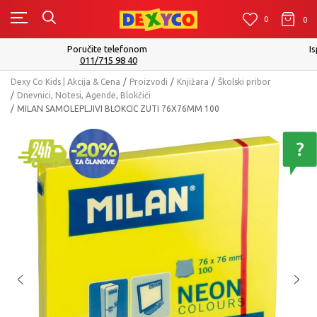
0
0
0
Isporuku možete očekivati u roku od 2 do 4 radna dana!
Pogledaj više
Dexy Co Kids | Akcija & Cena
Proizvodi
Knjižara
Školski pribor
Dnevnici, Notesi, Agende, Blokčići
MILAN SAMOLEPLJIVI BLOKCIC ZUTI 76X76MM 100