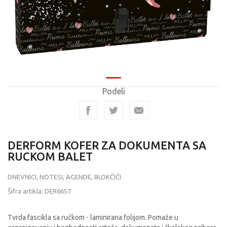
Podeli
DERFORM KOFER ZA DOKUMENTA SA
RUCKOM BALET
DNEVNICI, NOTESI, AGENDE, BLOKČIĆI
Šifra artikla:
DER6657
Tvrda fascikla sa ručkom - laminirana folijom. Pomaže u