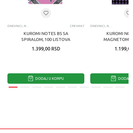
DNEVNICI, NOTESI, AGENDE, BLOKČIĆI
CPK14447
DNEVNICI, NOTESI, AGENDE, BLOKČIĆI
KUROMI NOTES B5 SA
KUROMI NOT
SPIRALOM, 100 LISTOVA
MAGNETOM, 8
1.399,00
RSD
1.199,00
DODAJ U KORPU
DODAJ U