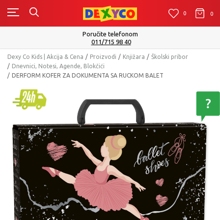
0
0
0
Poručite telefonom
011/715 98 40
Dexy Co Kids | Akcija & Cena
Proizvodi
Knjižara
Školski pribor
Dnevnici, Notesi, Agende, Blokčići
DERFORM KOFER ZA DOKUMENTA SA RUCKOM BALET