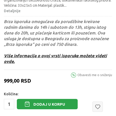
organizovanju i bezbednosti crteža, dokumenata i školskog pribora.
Veličina: 33x25x5 cm Materijal: plastik
...
Detaljnije
Brza isporuka omogućava da porudžbine kreirane
radnim danima do 14h i subotom do 13h, stignu istog
dana do 20h, uz plaćanje karticom ili pouzećem. Ova
usluga je dostupna u Beogradu za proizvode označene
„Brza isporuka“ po ceni od 750 dinara.
Više informacija o ovoj vrsti isporuke možete videti
ovde.
Obavesti me o sniženju
999,00
RSD
Količina:
DODAJ U KORPU