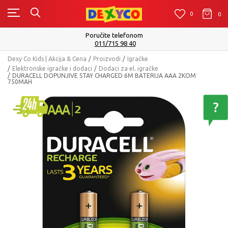
0
0
0
Poručite telefonom
011/715 98 40
Dexy Co Kids | Akcija & Cena
Proizvodi
Igračke
Elektronske igračke i dodaci
Dodaci za el. igračke
DURACELL DOPUNJIVE STAY CHARGED 6M BATERIJA AAA 2KOM
750MAH