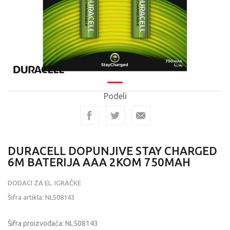
Podeli
DURACELL DOPUNJIVE STAY CHARGED
6M BATERIJA AAA 2KOM 750MAH
DODACI ZA EL. IGRAČKE
Šifra artikla:
NL508143
Šifra proizvođača:
NL508143