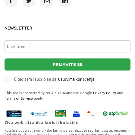
NEWSLETTER
PRIJAVITE SE
Čitao sam i složio se sa
uslovima korišćenja
This site is protected by reCAPTCHA and the Google
Privacy Policy
and
Terms of Service
apply.
Ova web-stranica koristi kolačiće
Kolačiće upotrebljavamo kako bismo personalizovali sadržaj i oglase, omogućili
funkcije društvenih medija i analizirali saobraćaj. Isto tako, podatke o vašoj