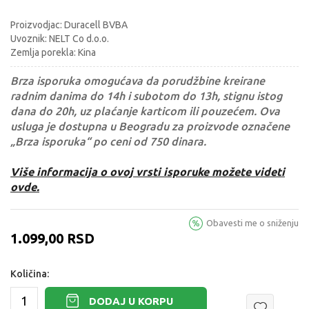
Proizvodjac: Duracell BVBA
Uvoznik: NELT Co d.o.o.
Zemlja porekla: Kina
Brza isporuka omogućava da porudžbine kreirane
radnim danima do 14h i subotom do 13h, stignu istog
dana do 20h, uz plaćanje karticom ili pouzećem. Ova
usluga je dostupna u Beogradu za proizvode označene
„Brza isporuka“ po ceni od 750 dinara.
Više informacija o ovoj vrsti isporuke možete videti
ovde.
Obavesti me o sniženju
1.099,00
RSD
Količina:
DODAJ U KORPU