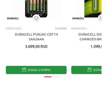
DODACI ZA EL. IGRAČKE
NL508240
DODACI ZA EL. IGRAČKE
DURACELL PUNJAC CEF 14
DURACELL DOPU
2AA2AAA
CHARGED 6M B
2KOM 13
3.699,00
RSD
1.099,00
DODAJ U KORPU
DODAJ U