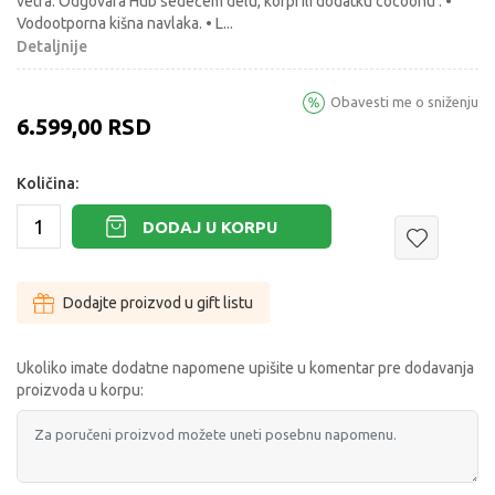
vetra. Odgovara Hub sedećem delu, korpi ili dodatku cocoonu . •
Vodootporna kišna navlaka. • L
...
Detaljnije
Obavesti me o sniženju
6.599,00
RSD
Količina:
DODAJ U KORPU
Dodajte proizvod u gift listu
Ukoliko imate dodatne napomene upišite u komentar pre dodavanja
proizvoda u korpu: