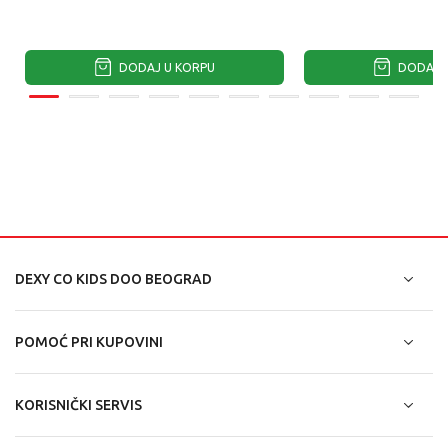
DODAJ U KORPU
DODAJ U
DEXY CO KIDS DOO BEOGRAD
POMOĆ PRI KUPOVINI
KORISNIČKI SERVIS