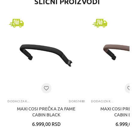
SLIČNI PROIZVODI
DODACI ZA KOLICA
DOR51480
DODACI ZA KOLICA
MAXI COSI PREČKA ZA FAME
MAXI COSI PRE
CABIN BLACK
CABIN B
6.999,00
RSD
6.999,00