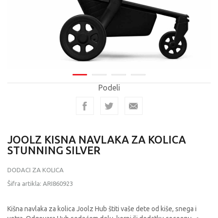
Podeli
JOOLZ KISNA NAVLAKA ZA KOLICA
STUNNING SILVER
DODACI ZA KOLICA
Šifra artikla:
ARI860923
Kišna navlaka za kolica Joolz Hub štiti vaše dete od kiše, snega i