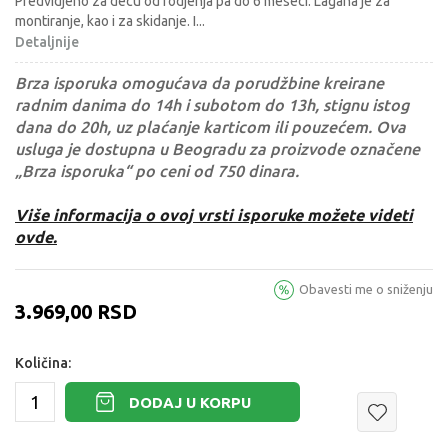
Predvidjeno za decu od rodjenja pa do 6 meseci. Lagana je za
montiranje, kao i za skidanje. I
...
Detaljnije
Brza isporuka omogućava da porudžbine kreirane
radnim danima do 14h i subotom do 13h, stignu istog
dana do 20h, uz plaćanje karticom ili pouzećem. Ova
usluga je dostupna u Beogradu za proizvode označene
„Brza isporuka“ po ceni od 750 dinara.
Više informacija o ovoj vrsti isporuke možete videti
ovde.
Obavesti me o sniženju
3.969,00
RSD
Količina:
DODAJ U KORPU