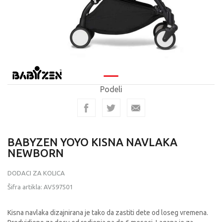
Podeli
BABYZEN YOYO KISNA NAVLAKA
NEWBORN
DODACI ZA KOLICA
Šifra artikla:
AV597501
Kisna navlaka dizajnirana je tako da zastiti dete od loseg vremena.