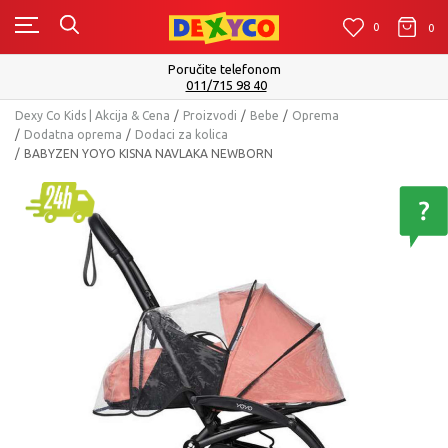
0
0
0
Poručite telefonom
011/715 98 40
Dexy Co Kids | Akcija & Cena
Proizvodi
Bebe
Oprema
Dodatna oprema
Dodaci za kolica
BABYZEN YOYO KISNA NAVLAKA NEWBORN