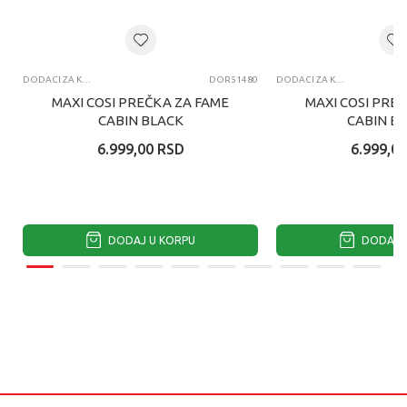
DODACI ZA KOLICA
DOR51480
DODACI ZA KOLICA
MAXI COSI PREČKA ZA FAME
MAXI COSI PRE
CABIN BLACK
CABIN B
6.999,00
RSD
6.999,00
DODAJ U KORPU
DODAJ U