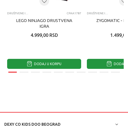
DRUŠTVENE IGRE
CPAA1787
DRUŠTVENE IGRE
LEGO NINJAGO DRUSTVENA
ZYGOMATIC - H
IGRA
4.999,00
RSD
1.499,00
DODAJ U KORPU
DODAJ U
DEXY CO KIDS DOO BEOGRAD