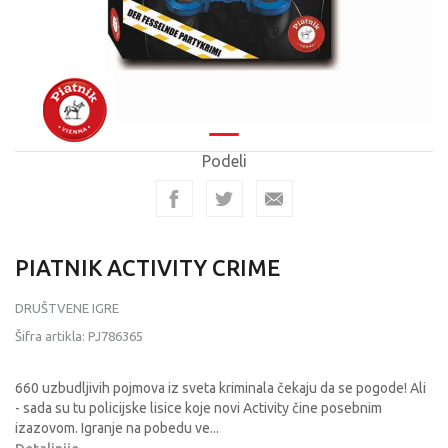
Podeli
PIATNIK ACTIVITY CRIME
DRUŠTVENE IGRE
Šifra artikla:
PJ786365
660 uzbudljivih pojmova iz sveta kriminala čekaju da se pogode! Ali
- sada su tu policijske lisice koje novi Activity čine posebnim
izazovom. Igranje na pobedu ve
...