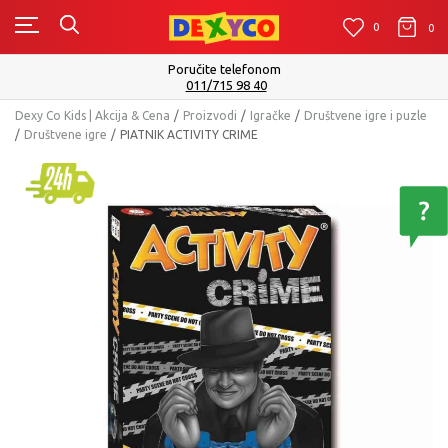
0
0
0
Poručite telefonom
011/715 98 40
Dexy Co Kids | Akcija & Cena
Proizvodi
Igračke
Društvene igre i puzle
Društvene igre
PIATNIK ACTIVITY CRIME