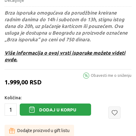
Detaljnije
Brza isporuka omogućava da porudžbine kreirane
radnim danima do 14h i subotom do 13h, stignu istog
dana do 20h, uz plaćanje karticom ili pouzećem. Ova
usluga je dostupna u Beogradu za proizvode označene
„Brza isporuka“ po ceni od 750 dinara.
Više informacija o ovoj vrsti isporuke možete videti
ovde.
Obavesti me o sniženju
1.999,00
RSD
Količina:
DODAJ U KORPU
Dodajte proizvod u gift listu