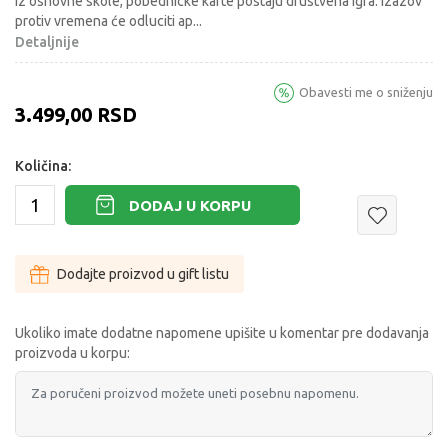
iz osnovne skole, pobednicke karte postaju drustvena igra. Izazov
protiv vremena će odluciti ap
...
Detaljnije
Obavesti me o sniženju
3.499,00
RSD
Količina:
DODAJ U KORPU
Dodajte proizvod u gift listu
Ukoliko imate dodatne napomene upišite u komentar pre dodavanja
proizvoda u korpu: