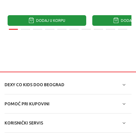
DODAJ U KORPU
DODAJ U
DEXY CO KIDS DOO BEOGRAD
POMOĆ PRI KUPOVINI
KORISNIČKI SERVIS