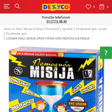
0
0
0
Poručite telefonom
011/715 98 40
Dexy Co Kids | Akcija & Cena
Proizvodi
Igračke
Društvene igre i puzle
Društvene igre
LISCIANI MALI GENIJE DRUSTVENA IGRA NEMOGUCA MISIJA