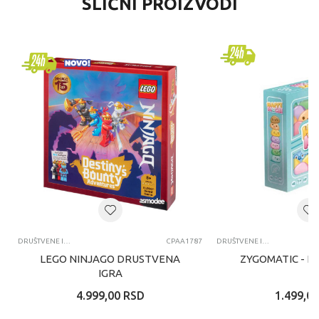
SLIČNI PROIZVODI
DRUŠTVENE IGRE
CPAA1787
DRUŠTVENE IGRE
LEGO NINJAGO DRUSTVENA
ZYGOMATIC - H
IGRA
4.999,00
RSD
1.499,00