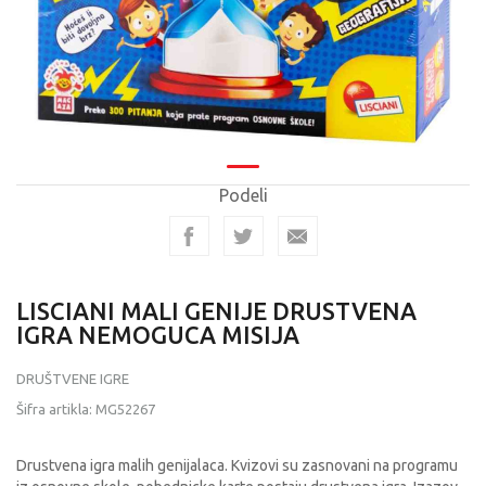
Podeli
LISCIANI MALI GENIJE DRUSTVENA
IGRA NEMOGUCA MISIJA
DRUŠTVENE IGRE
Šifra artikla:
MG52267
Drustvena igra malih genijalaca. Kvizovi su zasnovani na programu