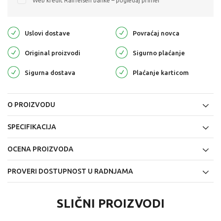
Web kredit Raiffeisen banke – pogledaj primer
Uslovi dostave
Povraćaj novca
Original proizvodi
Sigurno plaćanje
Sigurna dostava
Plaćanje karticom
O PROIZVODU
SPECIFIKACIJA
OCENA PROIZVODA
PROVERI DOSTUPNOST U RADNJAMA
SLIČNI PROIZVODI