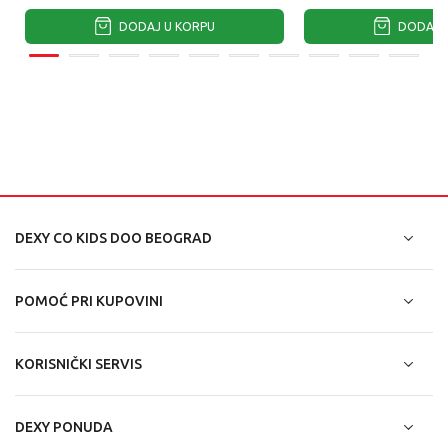
DODAJ U KORPU
DODAJ U
DEXY CO KIDS DOO BEOGRAD
POMOĆ PRI KUPOVINI
KORISNIČKI SERVIS
DEXY PONUDA