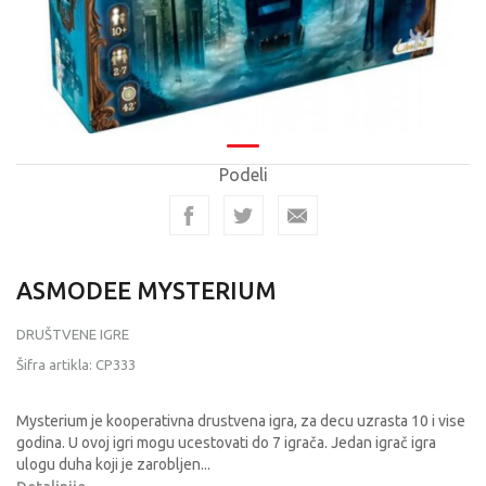
Podeli
ASMODEE MYSTERIUM
DRUŠTVENE IGRE
Šifra artikla:
CP333
Mysterium je kooperativna drustvena igra, za decu uzrasta 10 i vise
godina. U ovoj igri mogu ucestovati do 7 igrača. Jedan igrač igra
ulogu duha koji je zarobljen
...