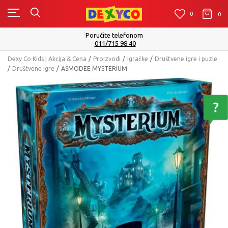
0
0
0
Poručite telefonom
011/715 98 40
Dexy Co Kids | Akcija & Cena
Proizvodi
Igračke
Društvene igre i puzle
Društvene igre
ASMODEE MYSTERIUM