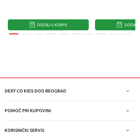
DODAJ U KORPU
DODAJ U
DEXY CO KIDS DOO BEOGRAD
POMOĆ PRI KUPOVINI
KORISNIČKI SERVIS