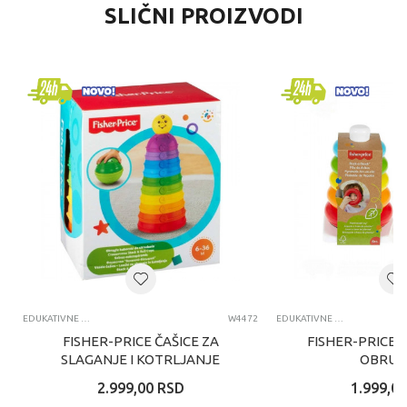
SLIČNI PROIZVODI
EDUKATIVNE IGRAČKE ZA BEBE
W4472
EDUKATIVNE IGRAČKE ZA BEBE
FISHER-PRICE ČAŠICE ZA
FISHER-PRICE 
SLAGANJE I KOTRLJANJE
OBRUČ
2.999,00
RSD
1.999,00