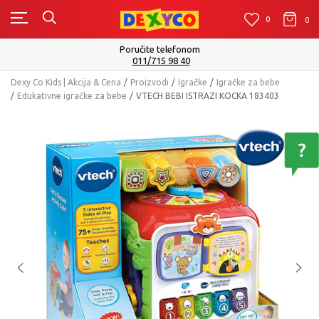
0
0
0
Isporuku možete očekivati u roku od 2 do 4 radna 
Pogledaj više
Dexy Co Kids | Akcija & Cena
Proizvodi
Igračke
Igračke za bebe
Edukativne igračke za bebe
VTECH BEBI ISTRAZI KOCKA 183403