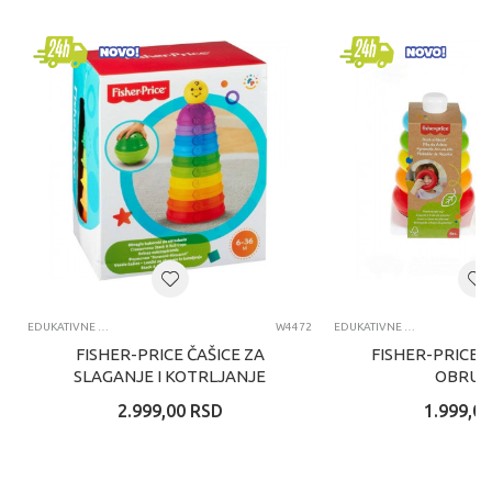
EDUKATIVNE IGRAČKE ZA BEBE
W4472
EDUKATIVNE IGRAČKE ZA BEBE
FISHER-PRICE ČAŠICE ZA
FISHER-PRICE 
SLAGANJE I KOTRLJANJE
OBRUČ
2.999,00
RSD
1.999,00