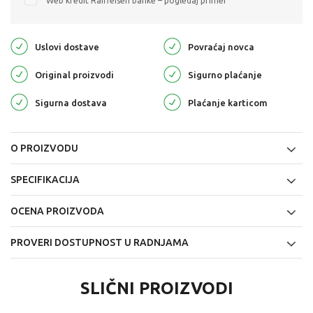
Web kredit Raiffeisen banke – pogledaj primer
Uslovi dostave
Povraćaj novca
Original proizvodi
Sigurno plaćanje
Sigurna dostava
Plaćanje karticom
O PROIZVODU
SPECIFIKACIJA
OCENA PROIZVODA
PROVERI DOSTUPNOST U RADNJAMA
SLIČNI PROIZVODI