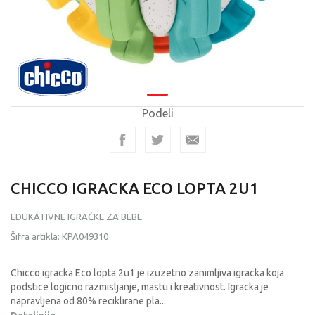
Podeli
CHICCO IGRACKA ECO LOPTA 2U1
EDUKATIVNE IGRAČKE ZA BEBE
Šifra artikla:
KPA049310
Chicco igracka Eco lopta 2u1 je izuzetno zanimljiva igracka koja
podstice logicno razmisljanje, mastu i kreativnost. Igracka je
napravljena od 80% reciklirane pla
...