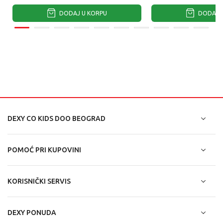
DODAJ U KORPU
DODAJ U
DEXY CO KIDS DOO BEOGRAD
POMOĆ PRI KUPOVINI
KORISNIČKI SERVIS
DEXY PONUDA