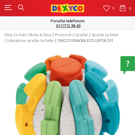
0
0
0
Poručite telefonom
011/715 98 40
Dexy Co Kids | Akcija & Cena
Proizvodi
Igračke
Igračke za bebe
Edukativne igračke za bebe
CHICCO IGRACKA ECO LOPTA 2U1