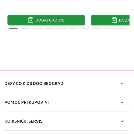
DODAJ U KORPU
DODAJ U
DEXY CO KIDS DOO BEOGRAD
POMOĆ PRI KUPOVINI
KORISNIČKI SERVIS