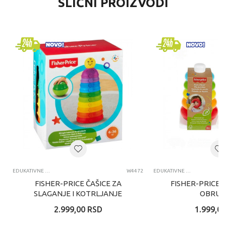
SLIČNI PROIZVODI
EDUKATIVNE IGRAČKE ZA BEBE
W4472
EDUKATIVNE IGRAČKE ZA BEBE
FISHER-PRICE ČAŠICE ZA
FISHER-PRICE 
SLAGANJE I KOTRLJANJE
OBRUČ
2.999,00
RSD
1.999,00