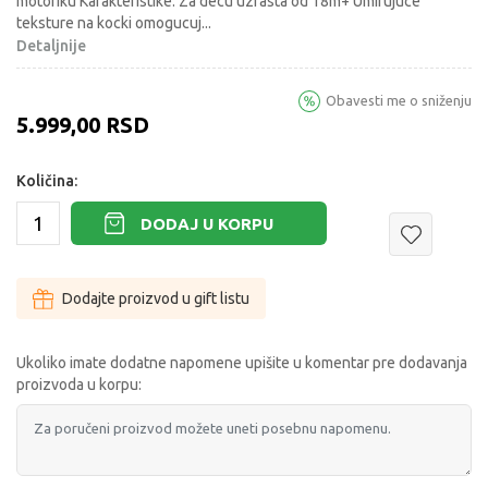
motoriku Karakteristike: Za decu uzrasta od 18m+ Umirujuce
teksture na kocki omogucuj
...
Detaljnije
Obavesti me o sniženju
5.999,00
RSD
Količina:
DODAJ U KORPU
Dodajte proizvod u gift listu
Ukoliko imate dodatne napomene upišite u komentar pre dodavanja
proizvoda u korpu: