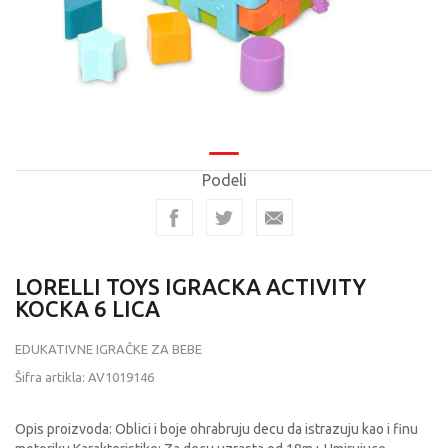
Podeli
LORELLI TOYS IGRACKA ACTIVITY
KOCKA 6 LICA
EDUKATIVNE IGRAČKE ZA BEBE
Šifra artikla:
AV1019146
Opis proizvoda: Oblici i boje ohrabruju decu da istrazuju kao i finu