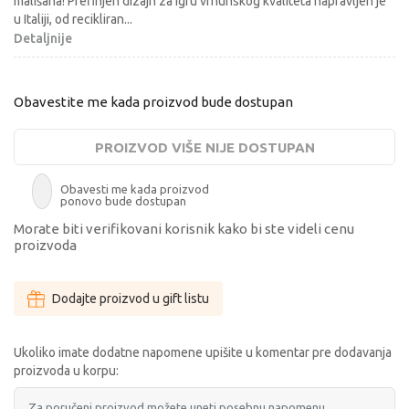
mališana! Prefinjen dizajn za igru vrhunskog kvaliteta napravljen je
u Italiji, od recikliran
...
Detaljnije
Obavestite me kada proizvod bude dostupan
PROIZVOD VIŠE NIJE DOSTUPAN
Obavesti me kada proizvod
ponovo bude dostupan
Morate biti verifikovani korisnik kako bi ste videli cenu
proizvoda
Dodajte proizvod u gift listu
Ukoliko imate dodatne napomene upišite u komentar pre dodavanja
proizvoda u korpu: