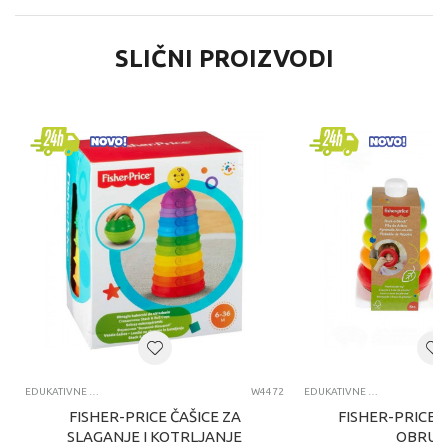
SLIČNI PROIZVODI
EDUKATIVNE IGRAČKE ZA BEBE
W4472
EDUKATIVNE IGRAČKE ZA BEBE
FISHER-PRICE ČAŠICE ZA
FISHER-PRICE 
SLAGANJE I KOTRLJANJE
OBRUČ