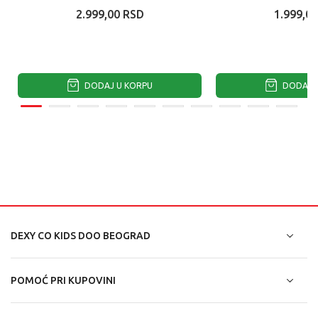
2.999,00
RSD
1.999,00
DODAJ U KORPU
DODAJ U
DEXY CO KIDS DOO BEOGRAD
POMOĆ PRI KUPOVINI