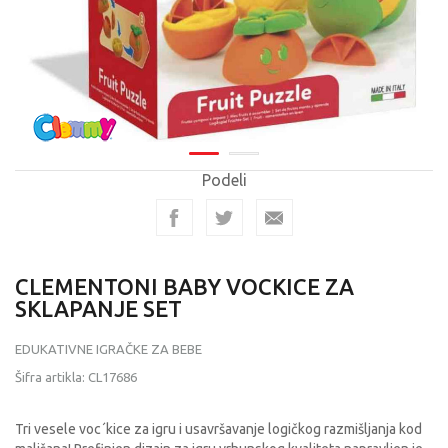
Podeli
CLEMENTONI BABY VOCKICE ZA
SKLAPANJE SET
EDUKATIVNE IGRAČKE ZA BEBE
Šifra artikla:
CL17686
Tri vesele voc´kice za igru i usavršavanje logičkog razmišljanja kod