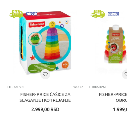
EDUKATIVNE IGRAČKE ZA BEBE
W4472
EDUKATIVNE IGRAČKE ZA BEBE
FISHER-PRICE ČAŠICE ZA
FISHER-PRICE 
SLAGANJE I KOTRLJANJE
OBRUČ
2.999,00
RSD
1.999,00