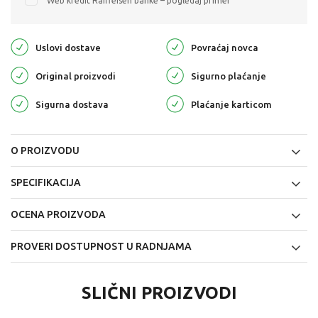
Web kredit Raiffeisen banke – pogledaj primer
Uslovi dostave
Povraćaj novca
Original proizvodi
Sigurno plaćanje
Sigurna dostava
Plaćanje karticom
O PROIZVODU
SPECIFIKACIJA
OCENA PROIZVODA
PROVERI DOSTUPNOST U RADNJAMA
SLIČNI PROIZVODI