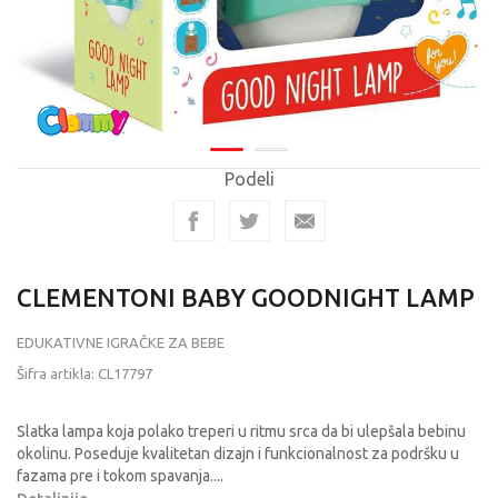
Podeli
CLEMENTONI BABY GOODNIGHT LAMP
EDUKATIVNE IGRAČKE ZA BEBE
Šifra artikla:
CL17797
Slatka lampa koja polako treperi u ritmu srca da bi ulepšala bebinu
okolinu. Poseduje kvalitetan dizajn i funkcionalnost za podršku u
fazama pre i tokom spavanja.
...