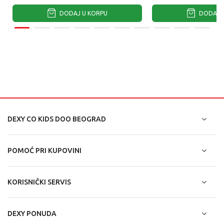
DODAJ U KORPU
DODAJ U
DEXY CO KIDS DOO BEOGRAD
POMOĆ PRI KUPOVINI
KORISNIČKI SERVIS
DEXY PONUDA