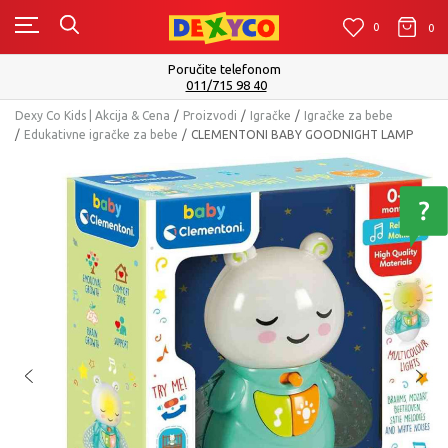
0
0
0
Poručite telefonom
011/715 98 40
Dexy Co Kids | Akcija & Cena
Proizvodi
Igračke
Igračke za bebe
Edukativne igračke za bebe
CLEMENTONI BABY GOODNIGHT LAMP