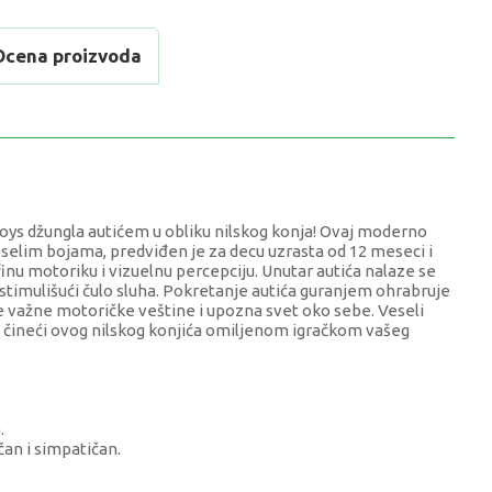
Ocena proizvoda
oys džungla autićem u obliku nilskog konja! Ovaj moderno
veselim bojama, predviđen je za decu uzrasta od 12 meseci i
finu motoriku i vizuelnu percepciju. Unutar autića nalaze se
 stimulišući čulo sluha. Pokretanje autića guranjem ohrabruje
je važne motoričke veštine i upozna svet oko sebe. Veseli
ti, čineći ovog nilskog konjića omiljenom igračkom vašeg
.
čan i simpatičan.