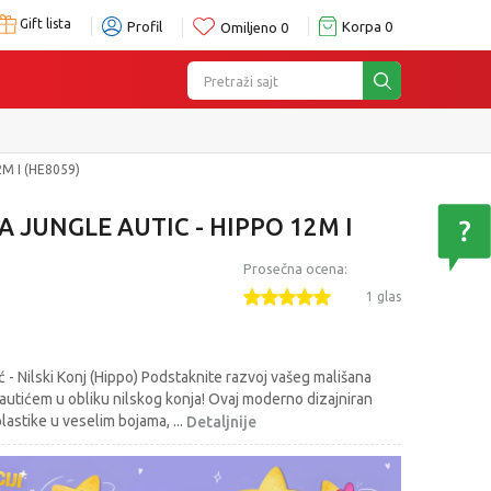
Gift lista
Profil
Korpa
0
Omiljeno
0
Pretraži sajt
M I (HE8059)
 JUNGLE AUTIC - HIPPO 12M I
Prosečna ocena:
1 glas
- Nilski Konj (Hippo) Podstaknite razvoj vašeg mališana
autićem u obliku nilskog konja! Ovaj moderno dizajniran
 plastike u veselim bojama,
...
Detaljnije