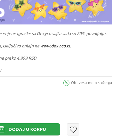
ocenjene igračke sa Dexyco sajta sada su 20% povoljnije.
a, isključivo onlajn na
www.dexy.co.rs
.
ne preko 4.999 RSD.
!
Obavesti me o sniženju
DODAJ U KORPU