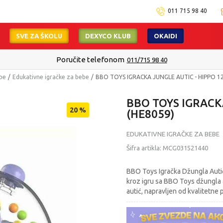
011 715 98 40
SVE ZA ŠKOLU
DEXYCO KLUB
OKAIDI
Poručite telefonom
011/715 98 40
ebe
Edukativne igračke za bebe
BBO TOYS IGRACKA JUNGLE AUTIC - HIPPO 12
BBO TOYS IGRACKA
20
%
(HE8059)
EDUKATIVNE IGRAČKE ZA BEBE
Šifra artikla:
MCG031521440
BBO Toys Igračka Džungla Autić 
kroz igru sa BBO Toys džungla 
autić, napravljen od kvalitetne