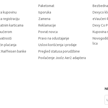
Paketomat
Bezbedna
za kupovinu
Isporuka
Dexyco klu
a registraciju
Zamena
eVaučeri-
latnim karticama
Reklamacije
Dexy Co P
vaučerom
Povrat novca
Kupovina 
ivatnosti
Pravo na odustajanje
Novogodiš
lica
čin plaćanja
Uslovi korišćenja i prodaje
 Raiffeisen banke
Pregled statusa porudžbine
Povlačenje Joolz Aer2 adaptera
N