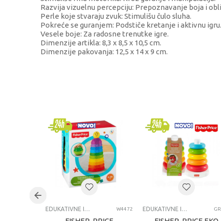
Razvija vizuelnu percepciju: Prepoznavanje boja i obli
Perle koje stvaraju zvuk: Stimulišu čulo sluha.
Pokreće se guranjem: Podstiče kretanje i aktivnu igru
Vesele boje: Za radosne trenutke igre.
Dimenzije artikla: 8,3 x 8,5 x 10,5 cm.
Dimenzije pakovanja: 12,5 x 14 x 9 cm.
KARAKTERISTIKA
VR
Kategorija
Edu
Brend
BBO
Pol
uni
Uzrast
0-1
Kategorija
ED
EDUKATIVNE IGRAČKE ZA BEBE
EDUKATIVNE IGRAČKE ZA BEBE
W4472
GR
FISHER-PRICE
FISHER-PRICE EKO