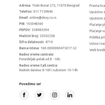
Adresa:
Tošin Bunar 272, 11070 Beograd
Pravna lica
Telefon:
011 7159840
Uputstvo 
Email:
online@dexy.co.rs
Uputstvo z
PIB:
105048360
Plaćanje p
PEPDV:
338985594
Plaćanje 
Matični broj:
20302208
Politika pr
Šifra delatnosti:
4719
Uslovi i na
Banca Intesa:
160-0000000475017-52
Web kredit
Radno vreme centrale:
Ponedeljak-petak od 8 - 16h.
Radno vreme Call centra:
Radnim danima: 8-16h i subotom: 10-14h
Povežimo se!