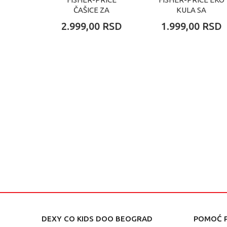
ČAŠICE ZA
KULA SA
SLAGANJE I
OBRUČIMA
2.999,00
RSD
1.999,00
RSD
KOTRLJANJE
DEXY CO KIDS DOO BEOGRAD
POMOĆ P