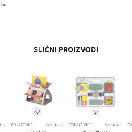
ka.
.
EDNOST
SLIČNI PROIZVODI
kativne igračke za bebe
 - Baby Bear Origin
verzalno
2 meseci
UKATIVNE IGRACKE ZA BEBE
EDUKATIVNE IGRAČKE ZA BEBE
EDUKATIVNE IGRAČKE ZA BEBE
F09
FV22114100
FV22114093
TAF TOYS
TAF TOYS EDU