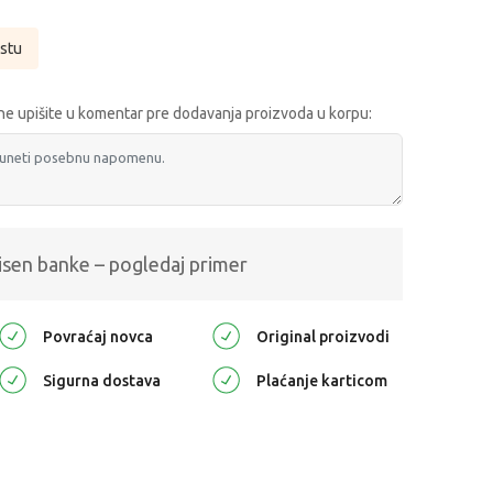
istu
e upišite u komentar pre dodavanja proizvoda u korpu:
isen banke – pogledaj primer
Povraćaj novca
Original proizvodi
Sigurna dostava
Plaćanje karticom