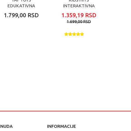
EDUKATIVNA
INTERAKTIVNA
SE IN
KNJIGA
MAPA SVETA RS
1.799,00
RSD
1.359,19
RSD
2.59
1.699,00
RSD
ONUDA
INFORMACIJE