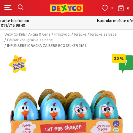
0
0
0
Isporuku možete očekivati u roku od 2 do 4 radna dana!
Pogledaj više
Dexy Co Kids | Akcija & Cena
Proizvodi
Igračke
Igračke za bebe
Edukativne igračke za bebe
INFUNBEBE IGRACKA ZA BEBE EGG SEJKER 3M I
20
%