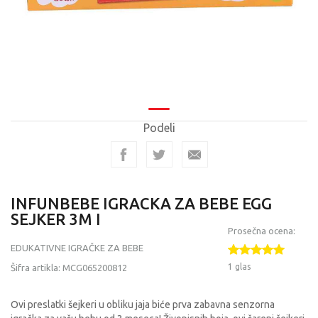
Podeli
INFUNBEBE IGRACKA ZA BEBE EGG
SEJKER 3M I
Prosečna ocena:
EDUKATIVNE IGRAČKE ZA BEBE
1 glas
Šifra artikla:
MCG065200812
Ovi preslatki šejkeri u obliku jaja biće prva zabavna senzorna