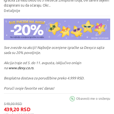
igračka za vašu bebu od 3 meseca! Živopisnih boja, ovi šareni šejkeri
dizajnirani su da očaraju. Okr
...
Detaljnije
Sve zvezde na akciji! Najbolje ocenjene igračke sa Dexyco sajta
sada su 20% povoljnije.
Akcija traje od 5. do 11. avgusta, isključivo onlajn
na
www.dexy.co.rs
.
Besplatna dostava za porudžbine preko 4.999 RSD.
Poruči svoje favorite već danas!
Obavesti me o sniženju
549,00
RSD
439,20
RSD