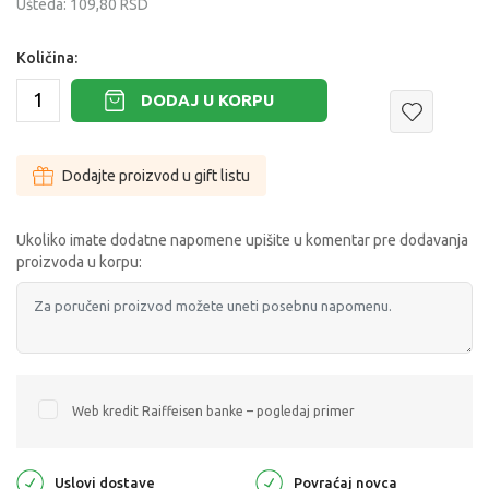
Ušteda:
109,80
RSD
Količina:
DODAJ U KORPU
Dodajte proizvod u gift listu
Ukoliko imate dodatne napomene upišite u komentar pre dodavanja
proizvoda u korpu:
Web kredit Raiffeisen banke – pogledaj primer
Uslovi dostave
Povraćaj novca