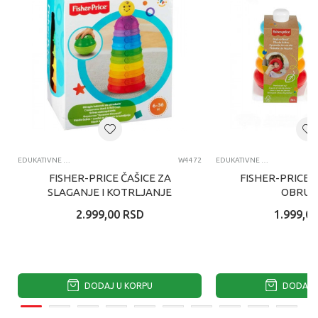
EDUKATIVNE IGRAČKE ZA BEBE
W4472
EDUKATIVNE IGRAČKE ZA BEBE
FISHER-PRICE ČAŠICE ZA
FISHER-PRICE 
SLAGANJE I KOTRLJANJE
OBRUČ
2.999,00
RSD
1.999,00
DODAJ U KORPU
DODAJ U