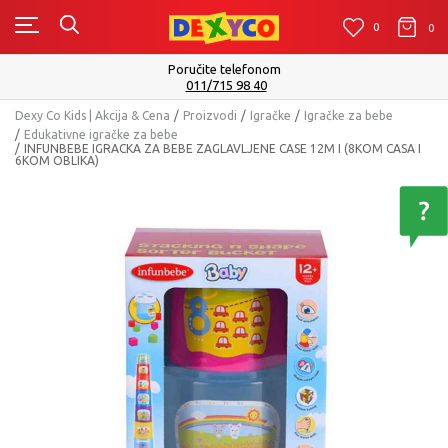
0
0
0
Poručite telefonom
011/715 98 40
Dexy Co Kids | Akcija & Cena
Proizvodi
Igračke
Igračke za bebe
Edukativne igračke za bebe
INFUNBEBE IGRACKA ZA BEBE ZAGLAVLJENE CASE 12M I (8KOM CASA I
6KOM OBLIKA)