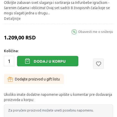
Otkrijte zabavan svet slaganja i sortiranja sa Infunbebe igračkom -
šarenim čašama i oblicima! Ovaj set sadrži 8 živopisnih čaša koje se
mogu slagati jedna u drugu
...
Detaljnije
Obavesti me o sniženju
1.209,00
RSD
Količina:
DODAJ U KORPU
Dodajte proizvod u gift listu
Ukoliko imate dodatne napomene upišite u komentar pre dodavanja
proizvoda u korpu: