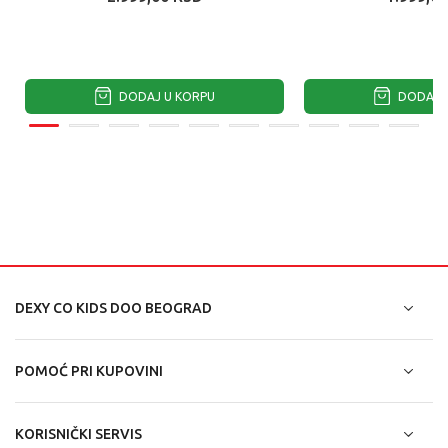
DODAJ U KORPU
DODAJ U
DEXY CO KIDS DOO BEOGRAD
POMOĆ PRI KUPOVINI
KORISNIČKI SERVIS