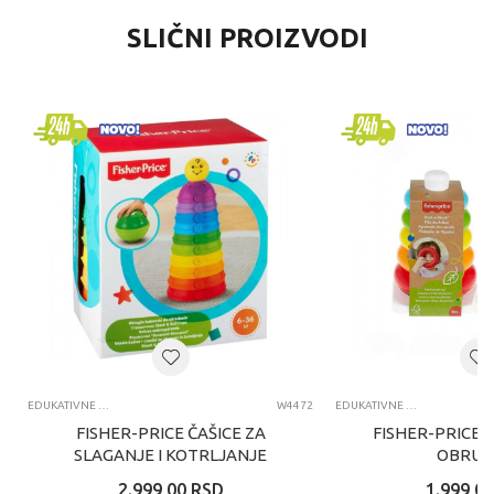
SLIČNI PROIZVODI
EDUKATIVNE IGRAČKE ZA BEBE
W4472
EDUKATIVNE IGRAČKE ZA BEBE
FISHER-PRICE ČAŠICE ZA
FISHER-PRICE 
SLAGANJE I KOTRLJANJE
OBRUČ
2.999,00
RSD
1.999,00