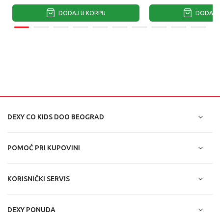
DODAJ U KORPU
DODAJ U
DEXY CO KIDS DOO BEOGRAD
POMOĆ PRI KUPOVINI
KORISNIČKI SERVIS
DEXY PONUDA