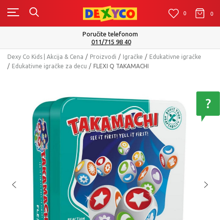
0
0
0
Poručite telefonom
011/715 98 40
Dexy Co Kids | Akcija & Cena
Proizvodi
Igračke
Edukativne igračke
Edukativne igračke za decu
FLEXI Q TAKAMACHI