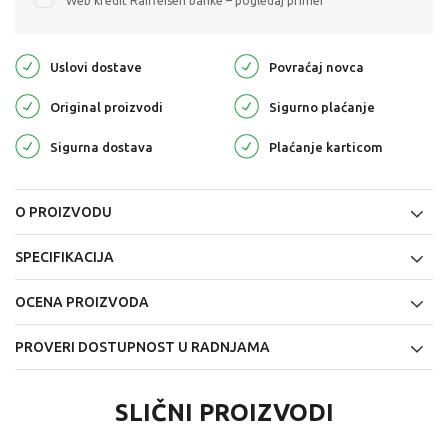
Web kredit Raiffeisen banke – pogledaj primer
Uslovi dostave
Povraćaj novca
Original proizvodi
Sigurno plaćanje
Sigurna dostava
Plaćanje karticom
O PROIZVODU
SPECIFIKACIJA
OCENA PROIZVODA
PROVERI DOSTUPNOST U RADNJAMA
SLIČNI PROIZVODI