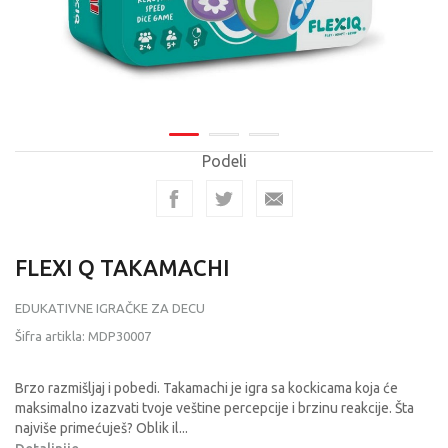
Podeli
FLEXI Q TAKAMACHI
EDUKATIVNE IGRAČKE ZA DECU
Šifra artikla:
MDP30007
Brzo razmišljaj i pobedi. Takamachi je igra sa kockicama koja će
maksimalno izazvati tvoje veštine percepcije i brzinu reakcije. Šta
najviše primećuješ? Oblik il
...