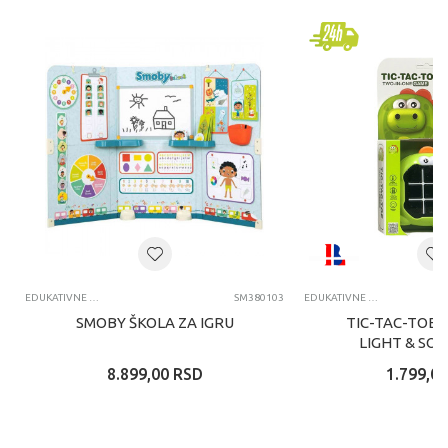
EDUKATIVNE IGRAČKE ZA DECU
SM380103
EDUKATIVNE IGRAČKE ZA DECU
SMOBY ŠKOLA ZA IGRU
TIC-TAC-TOE 2
LIGHT & SO
8.899,00
RSD
1.799,00