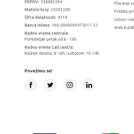
PEPDV:
338985594
Plaćanje 
Matični broj:
20302208
Politika pr
Šifra delatnosti:
4719
Uslovi i na
Banca Intesa:
160-0000000475017-52
Web kredit
Radno vreme centrale:
Ponedeljak-petak od 8 - 16h.
Radno vreme Call centra:
Radnim danima: 8-16h i subotom: 10-14h
Povežimo se!