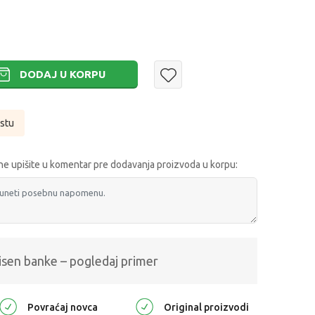
DODAJ U KORPU
istu
e upišite u komentar pre dodavanja proizvoda u korpu:
isen banke – pogledaj primer
Povraćaj novca
Original proizvodi