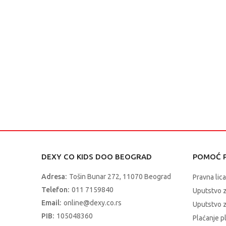
DEXY CO KIDS DOO BEOGRAD
POMOĆ P
Adresa:
Tošin Bunar 272, 11070 Beograd
Pravna lica
Telefon:
011 7159840
Uputstvo 
Email:
online@dexy.co.rs
Uputstvo z
PIB:
105048360
Plaćanje p