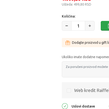
Ušteda:
499,80
RSD
Količina:
Dodajte proizvod u gift l
Ukoliko imate dodatne napomen
Web kredit Raiffe
Uslovi dostave