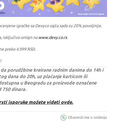
ocenjene igračke sa Dexyco sajta sada su 20% povoljnije.
a, isključivo onlajn na
www.dexy.co.rs
.
ne preko 4.999 RSD.
!
da porudžbine kreirane radnim danima do 14h i
og dana do 20h, uz plaćanje karticom ili
dostupna u Beogradu za proizvode označene
d 750 dinara.
rsti isporuke možete videti ovde.
Obavesti me o sniženju