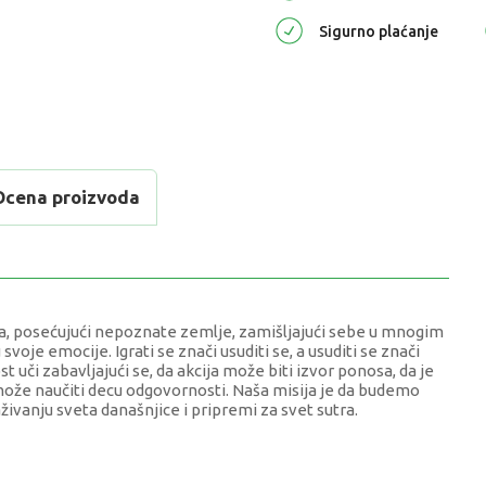
Sigurno plaćanje
Ocena proizvoda
veta, posećujući nepoznate zemlje, zamišljajući sebe u mnogim
 svoje emocije. Igrati se znači usuditi se, a usuditi se znači
 uči zabavljajući se, da akcija može biti izvor ponosa, da je
ože naučiti decu odgovornosti. Naša misija je da budemo
aživanju sveta današnjice i pripremi za svet sutra.