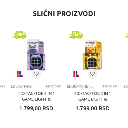
EDNOST
SLIČNI PROIZVODI
kativne igračke za decu
od
verzalno
 godina
KATIVNE IGRACKE ZA DECU
EDUKATIVNE IGRAČKE ZA DECU
EDUKATIVNE IGRAČKE ZA DECU
665
BEGXO664
BEGXO663
TIC-TAC-TOE 2 IN 1
TIC-TAC-TOE 2 IN 1
GAME LIGHT &
GAME LIGHT &
SOUND HIPPO
SOUND GIRAFFE
1.799,00
RSD
1.799,00
RSD