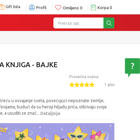
Gift lista
Profil
Korpa
0
Omiljeno
0
Pretraži sajt
 KNJIGA - BAJKE
Prosečna ocena:
1 glas
e. Kreću u osvajanje sveta, posećujući nepoznate zemlje,
sijama, budući da su heroji hiljadu priča, otkrivaju svoje
se, a usuditi se znač
...
Detaljnije