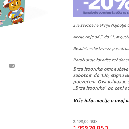
Sve zvezde na akciji! Najbolje 
Akcija traje od 5. do 11. avgust
Besplatna dostava za porudžbi
i
Poruči svoje favorite već danas
Brza isporuka omogućava 
subotom do 13h, stignu ist
pouzećem. Ova usluga je 
„Brza isporuka“ po ceni o
Više informacija o ovoj v
2.499,00
RSD
1.999,20
RSD