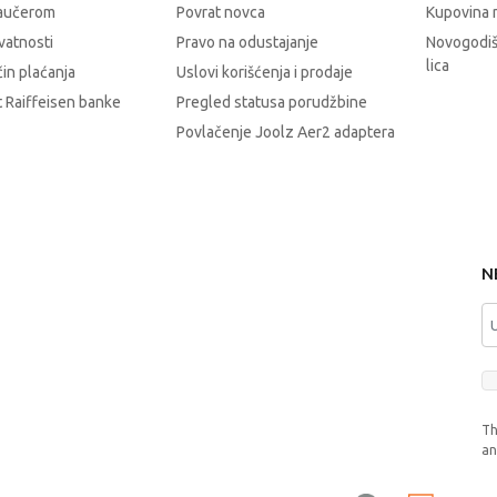
vaučerom
Povrat novca
Kupovina 
ivatnosti
Pravo na odustajanje
Novogodiš
lica
čin plaćanja
Uslovi korišćenja i prodaje
 Raiffeisen banke
Pregled statusa porudžbine
Povlačenje Joolz Aer2 adaptera
N
Th
a