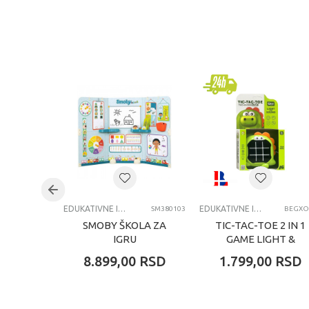
KARAKTERISTIKA
VR
Kategorija
Edu
Brend
Jan
Pol
uni
Uzrast
4-6
Kategorija
EDU
EDUKATIVNE IGRAČKE ZA DECU
EDUKATIVNE IGRAČKE ZA DECU
SM380103
BEGXO
SMOBY ŠKOLA ZA
TIC-TAC-TOE 2 IN 1
IGRU
GAME LIGHT &
SOUND DINO
8.899,00
RSD
1.799,00
RSD