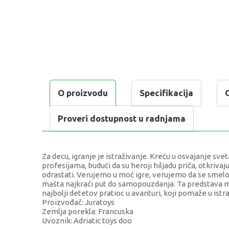
O proizvodu
Specifikacija
Proveri dostupnost u radnjama
Za decu, igranje je istraživanje. Kreću u osvajanje s
profesijama, budući da su heroji hiljadu priča, otkrivaju
odrastati. Verujemo u moć igre, verujemo da se smelost
mašta najkraći put do samopouzdanja. Ta predstava m
najbolji detetov pratioc u avanturi, koji pomaže u istr
Proizvođač: Juratoys
Zemlja porekla: Francuska
Uvoznik: Adriatic toys doo