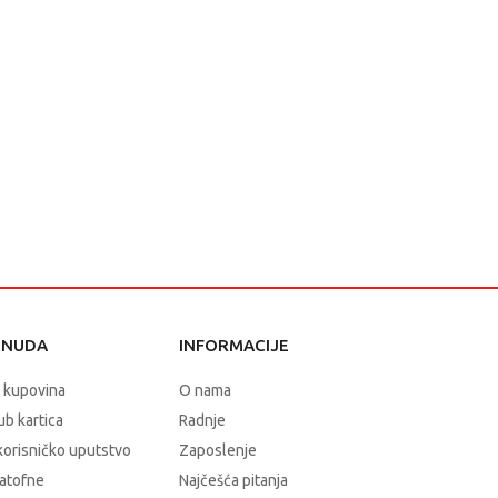
ONUDA
INFORMACIJE
 kupovina
O nama
b kartica
Radnje
korisničko uputstvo
Zaposlenje
atofne
Najčešća pitanja