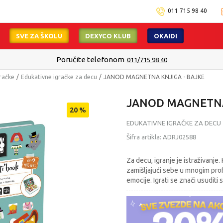
011 715 98 40
SVE ZA ŠKOLU
DEXYCO KLUB
OKAIDI
Poručite telefonom
011/715 98 40
račke
Edukativne igračke za decu
JANOD MAGNETNA KNJIGA - BAJKE
JANOD MAGNETNA
20
%
EDUKATIVNE IGRAČKE ZA DECU
Šifra artikla:
ADRJ02588
Za decu, igranje je istraživanj
zamišljajući sebe u mnogim profe
emocije. Igrati se znači usuditi 