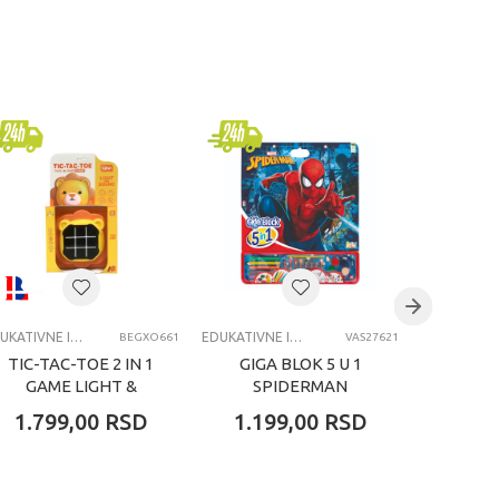
EDUKATIVNE IGRAČKE ZA DECU
EDUKATIVNE IGRAČKE ZA DECU
BEGXO661
VAS27621
TIC-TAC-TOE 2 IN 1
GIGA BLOK 5 U 1
GIGA
GAME LIGHT &
SPIDERMAN
SOUND LION
1.799,00
RSD
1.199,00
RSD
1.19