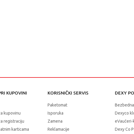
RI KUPOVINI
KORISNIČKI SERVIS
DEXY P
Paketomat
Bezbedna
za kupovinu
Isporuka
Dexyco klu
a registraciju
Zamena
eVaučeri-
latnim karticama
Reklamacije
Dexy Co P