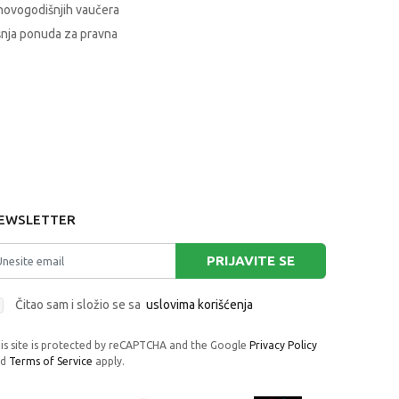
novogodišnjih vaučera
nja ponuda za pravna
EWSLETTER
PRIJAVITE SE
Čitao sam i složio se sa
uslovima korišćenja
is site is protected by reCAPTCHA and the Google
Privacy Policy
nd
Terms of Service
apply.