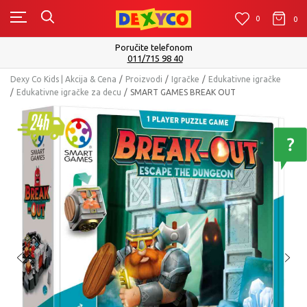
0
0
0
Poručite telefonom
011/715 98 40
Dexy Co Kids | Akcija & Cena
Proizvodi
Igračke
Edukativne igračke
Edukativne igračke za decu
SMART GAMES BREAK OUT