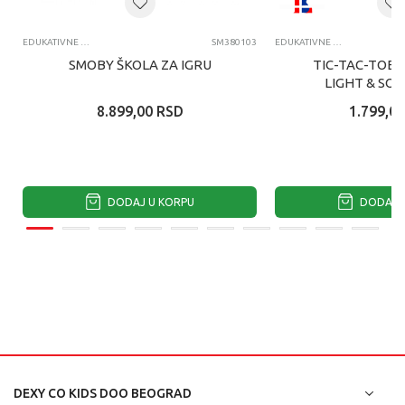
EDUKATIVNE IGRAČKE ZA DECU
SM380103
EDUKATIVNE IGRAČKE ZA DECU
SMOBY ŠKOLA ZA IGRU
TIC-TAC-TOE 2
LIGHT & SO
8.899,00
RSD
1.799,00
DODAJ U KORPU
DODAJ U
DEXY CO KIDS DOO BEOGRAD