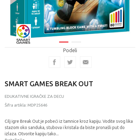
Podeli
SMART GAMES BREAK OUT
EDUKATIVNE IGRAČKE ZA DECU
Šifra artikla:
MDP25646
Cilj igre Break Out je pobeći iz tamnice kroz kapiju. Vodite svog lika
stazom oko sanduka, stubova i kristala da biste pronašli put do
izlaza. Otvorite kapiju tako
...