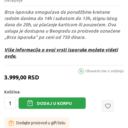
Detaljnije
Brza isporuka omogućava da porudžbine kreirane
radnim danima do 14h i subotom do 13h, stignu istog
dana do 20h, uz plaćanje karticom ili pouzećem. Ova
usluga je dostupna u Beogradu za proizvode označene
„Brza isporuka“ po ceni od 750 dinara.
Više informacija o ovoj vrsti isporuke možete videti
ovde.
Obavesti me o sniženju
3.999,00
RSD
Količina:
DODAJ U KORPU
Dodajte proizvod u gift listu