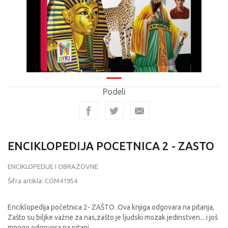
Podeli
ENCIKLOPEDIJA POCETNICA 2 - ZASTO
ENCIKLOPEDIJE I OBRAZOVNE
Šifra artikla:
COM41954
Enciklopedija početnica 2- ZAŠTO .Ova knjiga odgovara na pitanja,
Zašto su biljke važne za nas,zašto je ljudski mozak jedinstven... i još
mnogo odgovora na pitanj
...