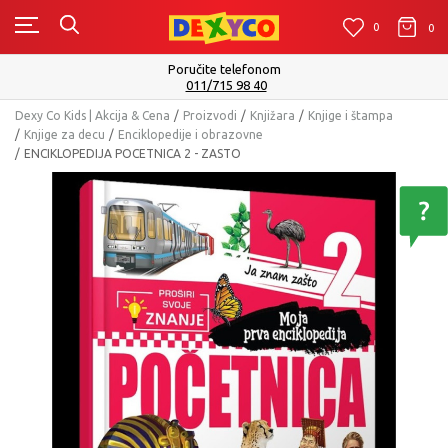
0
0
0
Poručite telefonom
011/715 98 40
Dexy Co Kids | Akcija & Cena
Proizvodi
Knjižara
Knjige i štampa
Knjige za decu
Enciklopedije i obrazovne
ENCIKLOPEDIJA POCETNICA 2 - ZASTO