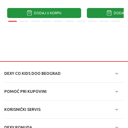
DODAJ U KORPU
DODAJ U
DEXY CO KIDS DOO BEOGRAD
POMOĆ PRI KUPOVINI
KORISNIČKI SERVIS
DEXY PONUDA