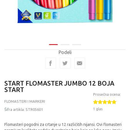
Podeli
START FLOMASTER JUMBO 12 BOJA
START
Prosečna ocena:
FLOMASTERI I MARKERI
1 glas
Šifra artikla:
STR05601
Flomasteri pogodni za crtanje u 12 različitih nijansi. Ovi flomasteri