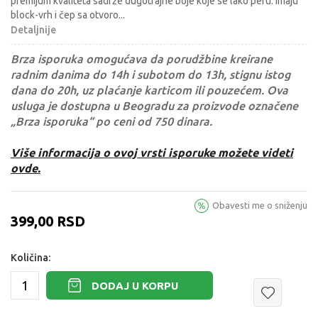
premijum kvaliteta sadrže dugotrajne boje koje se lako peru. Imaju
block-vrh i čep sa otvoro
...
Detaljnije
Brza isporuka omogućava da porudžbine kreirane
radnim danima do 14h i subotom do 13h, stignu istog
dana do 20h, uz plaćanje karticom ili pouzećem. Ova
usluga je dostupna u Beogradu za proizvode označene
„Brza isporuka“ po ceni od 750 dinara.
Više informacija o ovoj vrsti isporuke možete videti
ovde.
Obavesti me o sniženju
399,00
RSD
Količina:
DODAJ U KORPU