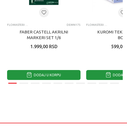
FLOMASTERI I MARKERI
DEMN175
FLOMASTERI I MARKERI
FABER CASTELL AKRILNI
KUROMI TEKST
MARKERI SET 1/6
BOJ
1.999,00
RSD
599,00
DODAJ U KORPU
DODAJ U