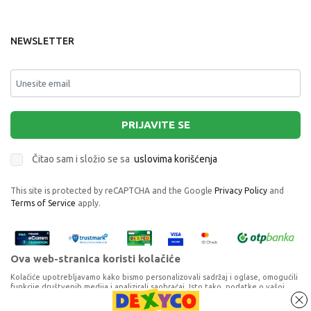
NEWSLETTER
PRIJAVITE SE
Čitao sam i složio se sa
uslovima korišćenja
This site is protected by reCAPTCHA and the Google
Privacy Policy
and
Terms of Service
apply.
Ova web-stranica koristi kolačiće
Kolačiće upotrebljavamo kako bismo personalizovali sadržaj i oglase, omogućili
funkcije društvenih medija i analizirali saobraćaj. Isto tako, podatke o vašoj
upotrebi naše web-lokacije delimo s partnerima za društvene medije,
oglašavanje i analizu, a oni ih mogu kombinovati s drugim podacima koje ste im