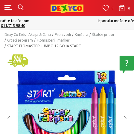
0
0
0
Isporuku možete očekivati u roku od 2 do 4 radna dana!
Pogledaj više
Dexy Co Kids | Akcija & Cena
Proizvodi
Knjižara
Školski pribor
Crtaći program
Flomasteri i markeri
START FLOMASTER JUMBO 12 BOJA START