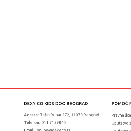
DEXY CO KIDS DOO BEOGRAD
POMOĆ P
Adresa:
Tošin Bunar 272, 11070 Beograd
Pravna lica
Telefon:
011 7159840
Uputstvo 
Email:
online@dexy.co.rs