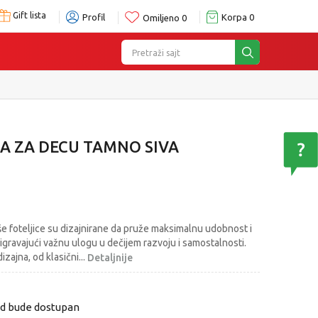
Gift lista
Profil
Korpa
0
Omiljeno
0
Pretraži sajt
CA ZA DECU TAMNO SIVA
e foteljice su dizajnirane da pruže maksimalnu udobnost i
digravajući važnu ulogu u dečijem razvoju i samostalnosti.
dizajna, od klasični
...
Detaljnije
od bude dostupan