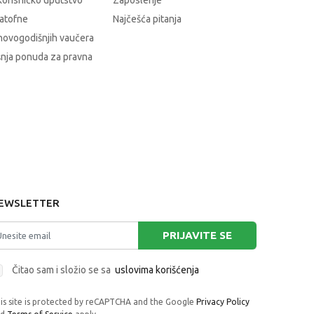
korisničko uputstvo
Zaposlenje
atofne
Najčešća pitanja
novogodišnjih vaučera
nja ponuda za pravna
EWSLETTER
PRIJAVITE SE
Čitao sam i složio se sa
uslovima korišćenja
is site is protected by reCAPTCHA and the Google
Privacy Policy