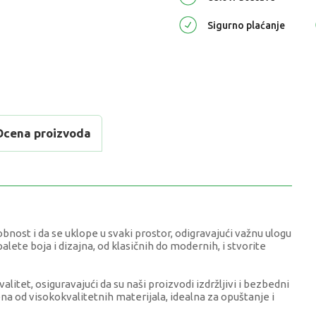
Sigurno plaćanje
Ocena proizvoda
nost i da se uklope u svaki prostor, odigravajući važnu ulogu
alete boja i dizajna, od klasičnih do modernih, i stvorite
itet, osiguravajući da su naši proizvodi izdržljivi i bezbedni
na od visokokvalitetnih materijala, idealna za opuštanje i