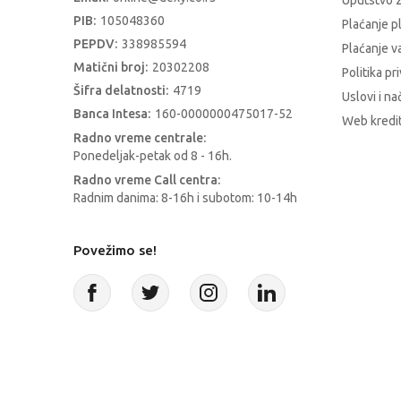
Uputstvo z
PIB:
105048360
Plaćanje p
PEPDV:
338985594
Plaćanje 
Matični broj:
20302208
Politika pr
Šifra delatnosti:
4719
Uslovi i na
Banca Intesa:
160-0000000475017-52
Web kredit
Radno vreme centrale:
Ponedeljak-petak od 8 - 16h.
Radno vreme Call centra:
Radnim danima: 8-16h i subotom: 10-14h
Povežimo se!