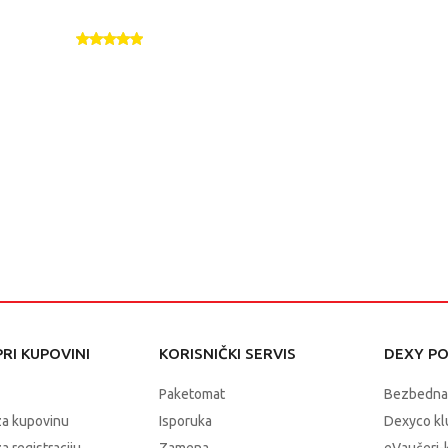
RI KUPOVINI
KORISNIČKI SERVIS
DEXY P
Paketomat
Bezbedna
za kupovinu
Isporuka
Dexyco klu