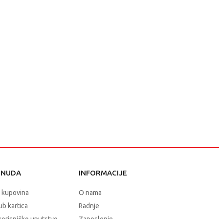
ONUDA
INFORMACIJE
 kupovina
O nama
b kartica
Radnje