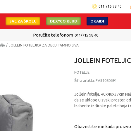
011 715 98 40
SVE ZA ŠKOLU
DEXYCO KLUB
OKAIDI
Poručite telefonom
011/715 98 40
elje
JOLLEIN FOTELJICA ZA DECU TAMNO SIVA
JOLLEIN FOTELJI
FOTELJE
Šifra artikla:
FV51080691
Jollein fotelja, 40x46x37cm Naš
da se uklope u svaki prostor, o
Izaberite iz široke palete boja i 
Obavestite me kada proizv