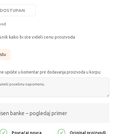
E DOSTUPAN
zvod
snik kako bi ste videli cenu proizvoda
istu
e upišite u komentar pre dodavanja proizvoda u korpu:
isen banke – pogledaj primer
Povraćaj novca
Original proizvodi