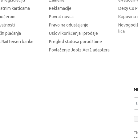
a registraciju
Zamena
eVaučeri-
latnim karticama
Reklamacije
Dexy Co P
vaučerom
Povrat novca
Kupovina 
ivatnosti
Pravo na odustajanje
Novogodiš
lica
čin plaćanja
Uslovi korišćenja i prodaje
 Raiffeisen banke
Pregled statusa porudžbine
Povlačenje Joolz Aer2 adaptera
N
Th