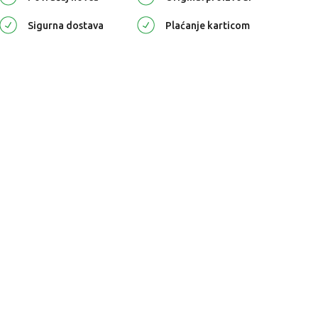
Sigurna dostava
Plaćanje karticom