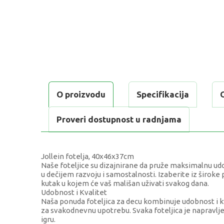
O proizvodu
Specifikacija
Proveri dostupnost u radnjama
Jollein fotelja, 40x46x37cm
Naše foteljice su dizajnirane da pruže maksimalnu udob
u dečijem razvoju i samostalnosti. Izaberite iz široke p
kutak u kojem će vaš mališan uživati svakog dana.
Udobnost i Kvalitet
Naša ponuda foteljica za decu kombinuje udobnost i kval
za svakodnevnu upotrebu. Svaka foteljica je napravlje
igru.