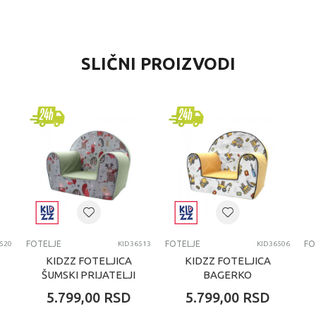
VREDNOST
SLIČNI PROIZVODI
Fotelje
Jollein
6+ meseci
FOTELJE
FOTELJE
FOTELJE
FO
520
KID36513
KID36506
KIDZZ FOTELJICA
KIDZZ FOTELJICA
ŠUMSKI PRIJATELJI
BAGERKO
5.799,00
RSD
5.799,00
RSD