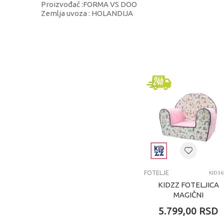
Proizvođač :FORMA VS DOO
Zemlja uvoza : HOLANDIJA
KARAKTERISTIKA
Kategorija
Brend
Uzrast
Kategorija
FOTELJE
KID36
KIDZZ FOTELJICA
MAGIČNI
JEDNOROG
5.799,00
RSD