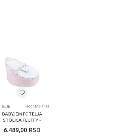
TELJE
MCG049243485
BABYJEM FOTELJA
STOLICA FLUFFY -
PINK
6.489,00
RSD