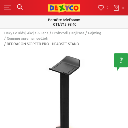
0
0
0
Poručite telefonom
011/715 98 40
Dexy Co Kids | Akcija & Cena
Proizvodi
Knjižara
Gejming
Gejming oprema i gedžeti
REDRAGON SCEPTER PRO - HEADSET STAND