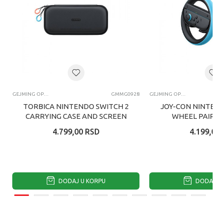
GEJMING OPREMA I GEDŽETI
GMMG0928
GEJMING OPREMA I GEDŽETI
TORBICA NINTENDO SWITCH 2
JOY-CON NINTEN
CARRYING CASE AND SCREEN
WHEEL PAIR 
PROTECTOR NINTENDO
SWITC
4.799,00
RSD
4.199,00
SWITCH 2
DODAJ U KORPU
DODAJ U