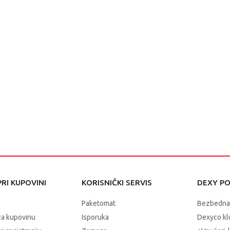
RI KUPOVINI
KORISNIČKI SERVIS
DEXY P
Paketomat
Bezbedna
za kupovinu
Isporuka
Dexyco klu