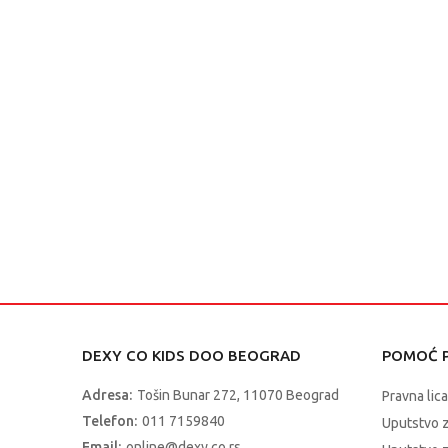
PROTECTOR
2
NINTENDO SWITCH
2
DEXY CO KIDS DOO BEOGRAD
POMOĆ P
Adresa:
Tošin Bunar 272, 11070 Beograd
Pravna lica
Telefon:
011 7159840
Uputstvo 
Email:
online@dexy.co.rs