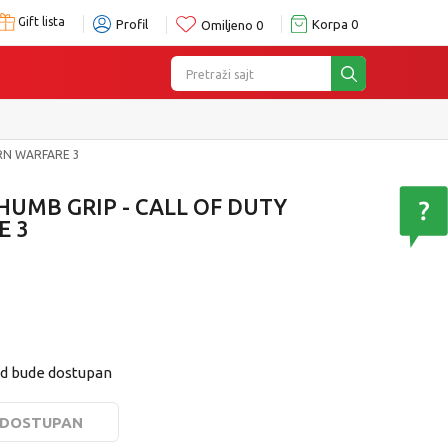
Gift lista
Profil
Korpa
0
Omiljeno
0
Pretraži sajt
RN WARFARE 3
UMB GRIP - CALL OF DUTY
E 3
od bude dostupan
E DOSTUPAN