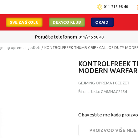
011 715 98 40
SVE ZA ŠKOLU
DEXYCO KLUB
OKAIDI
Poručite telefonom
011/715 98 40
jming oprema i gedžeti
KONTROLFREEK THUMB GRIP - CALL OF DUTY MODE
KONTROLFREEK TH
MODERN WARFAR
GEJMING OPREMA I GEDŽETI
Šifra artikla:
GMMHAC2154
Obavestite me kada proizv
PROIZVOD VIŠE NIJ