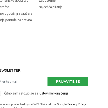
korisničko uputstvo
Zaposlenje
atofne
Najčešća pitanja
novogodišnjih vaučera
nja ponuda za pravna
EWSLETTER
PRIJAVITE SE
Čitao sam i složio se sa
uslovima korišćenja
is site is protected by reCAPTCHA and the Google
Privacy Policy