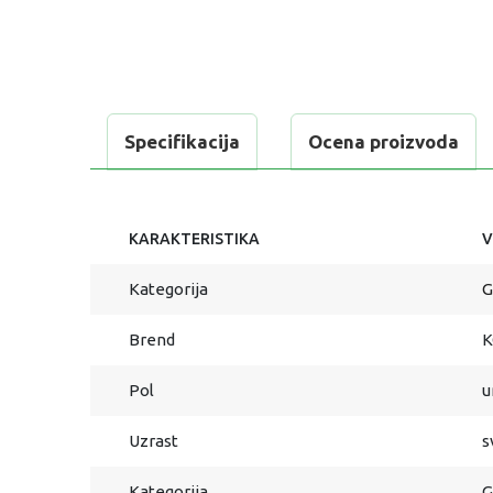
Specifikacija
Ocena proizvoda
KARAKTERISTIKA
V
Kategorija
G
Brend
K
Pol
u
Uzrast
s
Kategorija
G