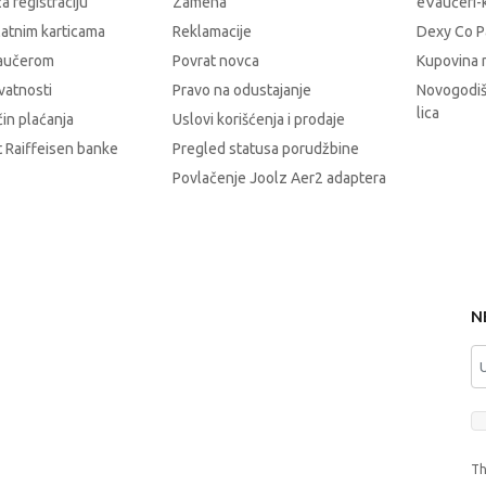
a registraciju
Zamena
eVaučeri-
latnim karticama
Reklamacije
Dexy Co P
vaučerom
Povrat novca
Kupovina 
ivatnosti
Pravo na odustajanje
Novogodiš
lica
čin plaćanja
Uslovi korišćenja i prodaje
 Raiffeisen banke
Pregled statusa porudžbine
Povlačenje Joolz Aer2 adaptera
N
Th