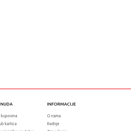
PLAYSTATION
CON
PORTAL...
ONUDA
INFORMACIJE
 kupovina
O nama
b kartica
Radnje