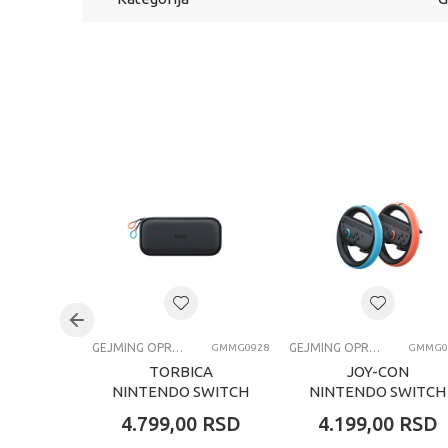
GEJMING OPREMA I GEDŽETI
GEJMING OPREMA I GEDŽETI
GMMG0928
GMMG0
TORBICA
JOY-CON
NINTENDO SWITCH
NINTENDO SWITCH
2 CARRYING CASE
2 WHEEL PAIR
4.799,00
RSD
4.199,00
RSD
AND SCREEN
NINTENDO SWITCH