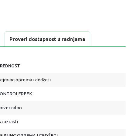
Proveri dostupnost u radnjama
REDNOST
ejming oprema i gedžeti
ONTROLFREEK
niverzalno
vi uzrasti
EJMING OPREMA I GEDŽETI