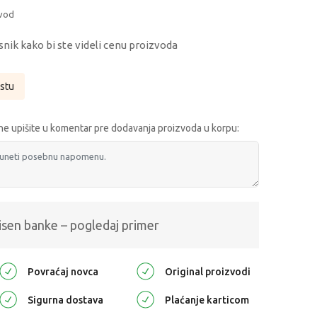
zvod
snik kako bi ste videli cenu proizvoda
istu
e upišite u komentar pre dodavanja proizvoda u korpu:
isen banke – pogledaj primer
Povraćaj novca
Original proizvodi
Sigurna dostava
Plaćanje karticom