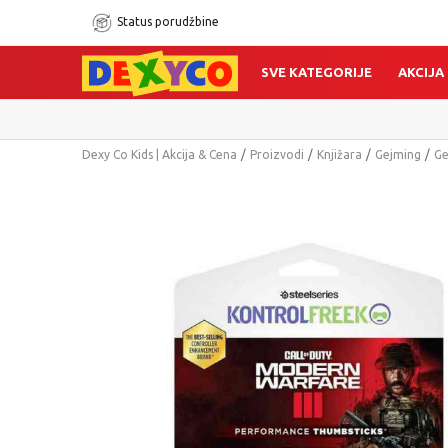
Status porudžbine
SVE KATEGORIJE
AKCIJA
Dexy Co Kids | Akcija & Cena
Proizvodi
Knjižara
Gejming
Ge