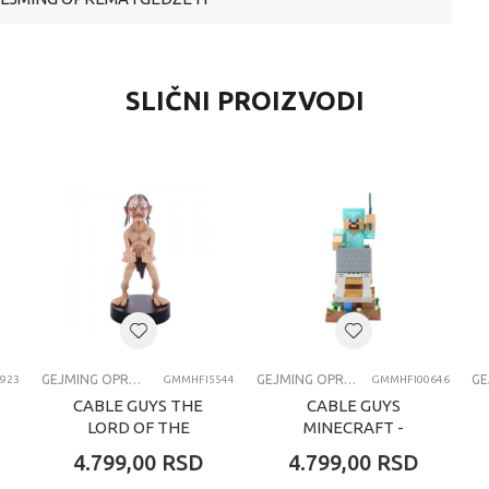
SLIČNI PROIZVODI
GEJMING OPREMA I GEDŽETI
GEJMING OPREMA I GEDŽETI
923
GMMHFI5544
GMMHFI00646
CABLE GUYS THE
CABLE GUYS
LORD OF THE
MINECRAFT -
RINGS - GOLLUM
STEVE IN DIAMOND
4.799,00
RSD
4.799,00
RSD
ARMOUR