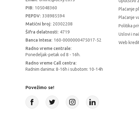
Uputstvo z
PIB:
105048360
Plaćanje p
PEPDV:
338985594
Plaćanje 
Matični broj:
20302208
Politika pr
Šifra delatnosti:
4719
Uslovi i na
Banca Intesa:
160-0000000475017-52
Web kredit
Radno vreme centrale:
Ponedeljak-petak od 8 - 16h.
Radno vreme Call centra:
Radnim danima: 8-16h i subotom: 10-14h
Povežimo se!