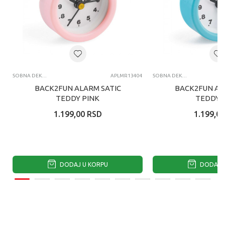
SOBNA DEKORACIJA
APLMR13404
SOBNA DEKORACIJA
BACK2FUN ALARM SATIC
BACK2FUN AL
TEDDY PINK
TEDDY 
1.199,00
RSD
1.199,00
DODAJ U KORPU
DODAJ U