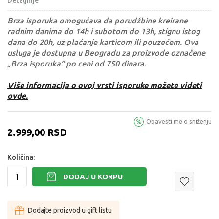
Detaljnije
Brza isporuka omogućava da porudžbine kreirane
radnim danima do 14h i subotom do 13h, stignu istog
dana do 20h, uz plaćanje karticom ili pouzećem. Ova
usluga je dostupna u Beogradu za proizvode označene
„Brza isporuka“ po ceni od 750 dinara.
Više informacija o ovoj vrsti isporuke možete videti
ovde.
Obavesti me o sniženju
2.999,00
RSD
Količina:
DODAJ U KORPU
Dodajte proizvod u gift listu