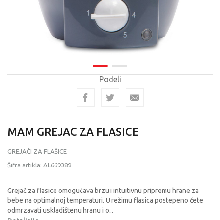
Podeli
MAM GREJAC ZA FLASICE
GREJAČI ZA FLAŠICE
Šifra artikla:
AL669389
Grejač za flasice omogućava brzu i intuitivnu pripremu hrane za
bebe na optimalnoj temperaturi. U režimu flasica postepeno ćete
odmrzavati uskladištenu hranu i o
...