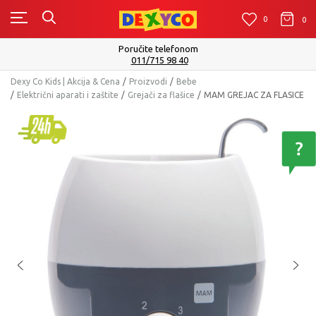
0
0
0
Poručite telefonom
011/715 98 40
Dexy Co Kids | Akcija & Cena
Proizvodi
Bebe
Električni aparati i zaštite
Grejači za flašice
MAM GREJAC ZA FLASICE