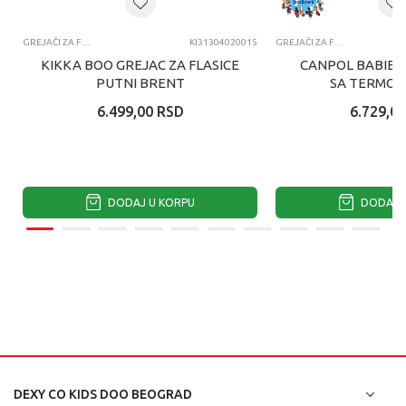
GREJAČI ZA FLAŠICE
KI31304020015
GREJAČI ZA FLAŠICE
KIKKA BOO GREJAC ZA FLASICE
CANPOL BABIES 
PUTNI BRENT
SA TERMOS
STERILIZATOR
6.499,00
RSD
6.729,00
HL50
DODAJ U KORPU
DODAJ U
DEXY CO KIDS DOO BEOGRAD