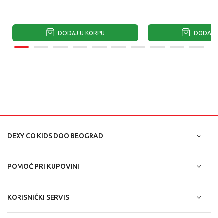
DODAJ U KORPU
DODAJ U
DEXY CO KIDS DOO BEOGRAD
POMOĆ PRI KUPOVINI
KORISNIČKI SERVIS