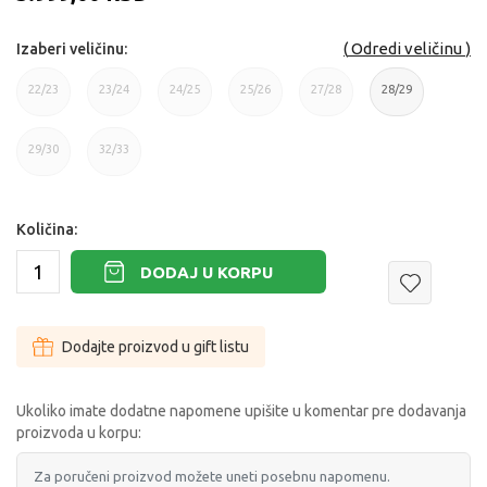
Odredi veličinu
Izaberi veličinu:
22/23
23/24
24/25
25/26
27/28
28/29
22/23
23/24
24/25
25/26
27/28
28/29
29/30
32/33
29/30
32/33
Količina:
DODAJ U KORPU
Dodajte proizvod u gift listu
Ukoliko imate dodatne napomene upišite u komentar pre dodavanja
proizvoda u korpu: