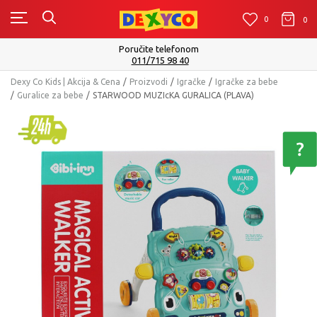
0
0
0
Poručite telefonom
011/715 98 40
Dexy Co Kids | Akcija & Cena
Proizvodi
Igračke
Igračke za bebe
Guralice za bebe
STARWOOD MUZIcKA GURALICA (PLAVA)