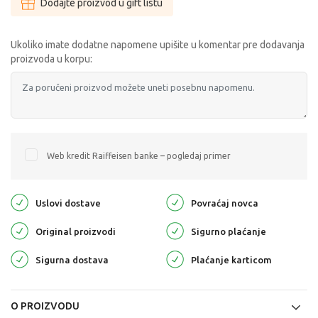
Dodajte proizvod u gift listu
Ukoliko imate dodatne napomene upišite u komentar pre dodavanja
proizvoda u korpu:
Web kredit Raiffeisen banke – pogledaj primer
Uslovi dostave
Povraćaj novca
Original proizvodi
Sigurno plaćanje
Sigurna dostava
Plaćanje karticom
O PROIZVODU