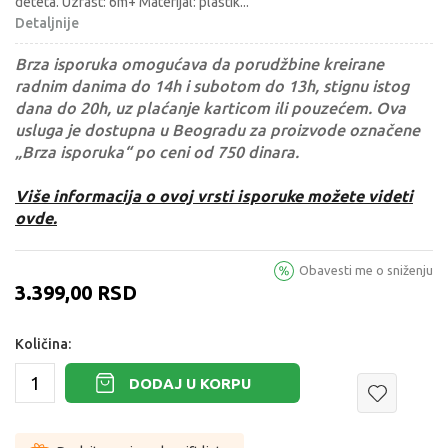
deteta. Uzrast: 6m+ Materijal: plastik
...
Detaljnije
Brza isporuka omogućava da porudžbine kreirane
radnim danima do 14h i subotom do 13h, stignu istog
dana do 20h, uz plaćanje karticom ili pouzećem. Ova
usluga je dostupna u Beogradu za proizvode označene
„Brza isporuka“ po ceni od 750 dinara.
Više informacija o ovoj vrsti isporuke možete videti
ovde.
Obavesti me o sniženju
3.399,00
RSD
Količina:
DODAJ U KORPU