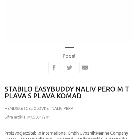
Podeli
STABILO EASYBUDDY NALIV PERO M T
PLAVA S PLAVA KOMAD
HEMIJSKE I GEL OLOVKE I NALIV PERA
Šifra artikla:
MC5031/241
Proizvodjac:Stabilo International Gmbh Uvoznik:Marina Company