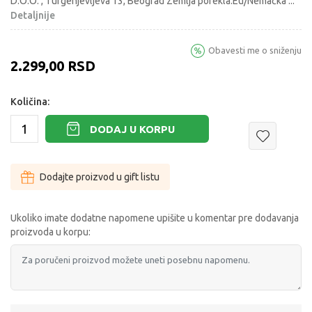
D.O.O. , Turgenjevljeva 13, Beograd Zemlja porekla:Eu/Nemačka
...
Detaljnije
Obavesti me o sniženju
2.299,00
RSD
Količina:
DODAJ U KORPU
Dodajte proizvod u gift listu
Ukoliko imate dodatne napomene upišite u komentar pre dodavanja
proizvoda u korpu: