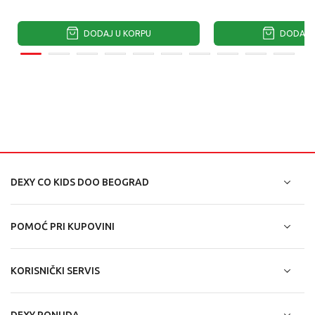
DODAJ U KORPU
DODAJ U
DEXY CO KIDS DOO BEOGRAD
POMOĆ PRI KUPOVINI
KORISNIČKI SERVIS