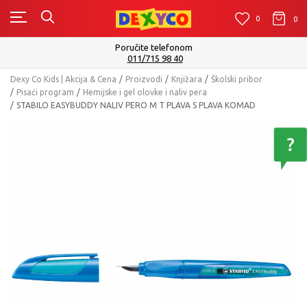
0
0
0
Isporuku možete očekivati u roku od 2 do 4
Pogledaj više
Dexy Co Kids | Akcija & Cena
Proizvodi
Knjižara
Školski pribor
Pisaći program
Hemijske i gel olovke i naliv pera
STABILO EASYBUDDY NALIV PERO M T PLAVA S PLAVA KOMAD