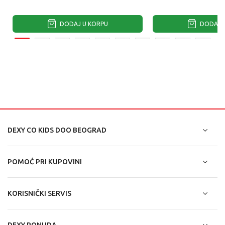
DODAJ U KORPU
DODAJ U
DEXY CO KIDS DOO BEOGRAD
POMOĆ PRI KUPOVINI
KORISNIČKI SERVIS