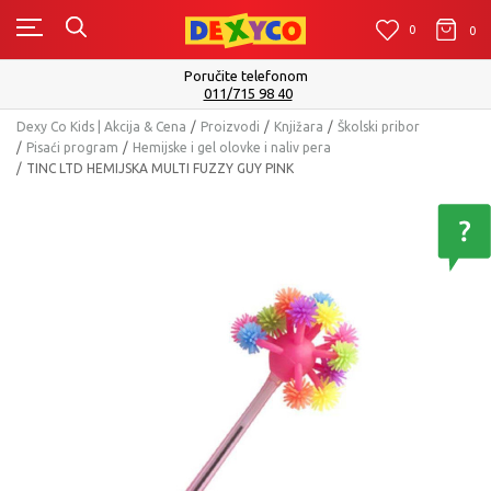
0
0
0
Poručite telefonom
011/715 98 40
Dexy Co Kids | Akcija & Cena
Proizvodi
Knjižara
Školski pribor
Pisaći program
Hemijske i gel olovke i naliv pera
TINC LTD HEMIJSKA MULTI FUZZY GUY PINK