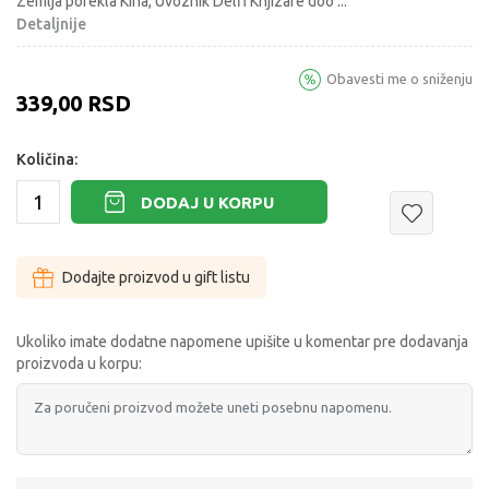
Zemlja porekla Kina, Uvoznik Delfi Knjizare doo
...
Detaljnije
Obavesti me o sniženju
339,00
RSD
Količina:
DODAJ U KORPU
Dodajte proizvod u gift listu
Ukoliko imate dodatne napomene upišite u komentar pre dodavanja
proizvoda u korpu: