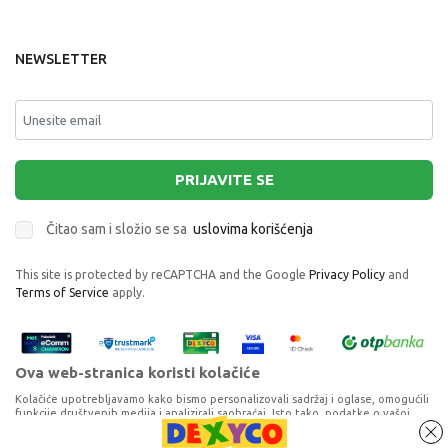
NEWSLETTER
PRIJAVITE SE
Čitao sam i složio se sa
uslovima korišćenja
This site is protected by reCAPTCHA and the Google
Privacy Policy
and
Terms of Service
apply.
Ova web-stranica koristi kolačiće
Kolačiće upotrebljavamo kako bismo personalizovali sadržaj i oglase, omogućili
funkcije društvenih medija i analizirali saobraćaj. Isto tako, podatke o vašoj
upotrebi naše web-lokacije delimo s partnerima za društvene medije,
oglašavanje i analizu, a oni ih mogu kombinovati s drugim podacima koje ste im