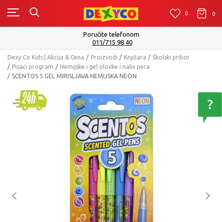
0
0
0
Poručite telefonom
011/715 98 40
Dexy Co Kids | Akcija & Cena
Proizvodi
Knjižara
Školski pribor
Pisaći program
Hemijske i gel olovke i naliv pera
SCENTOS 5 GEL MIRISLJAVA HEMIJSKA NEON